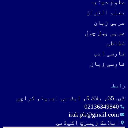
علومِ دینیہ
معلم القرآن
عربی زبان
عربی بول چال
خطاطی
فارسی ادب
فارسی زبان
رابطہ
ڈی۔35، بلاک 5، ایف بی ایریا، کراچی
02136349840
irak.pk@gmail.com
اسلامک ریسرچ اکیڈمی