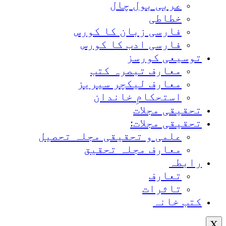
عربی بول چال
خطاطی
فارسی زبان کا کورس
فارسی ادب کا کورس
توسیعی کورسز
معارف تبصرہ کتب
معارف لیکچر سیریز
استحکامِ خاندان
تحقیقی مجلات
تحقیقی مجلات:
علمی و تحقیقی مجلہ تحصیل
معارف مجلہ تحقیق
رابطہ
تعارف
تاثرات
کتب خانہ
X