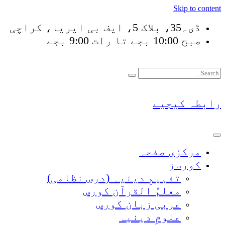
Skip to content
ڈی۔35، بلاک 5، ایف بی ایریا، کراچی
صبح 10:00 بجے تا رات 9:00 بجے
فَلَوْ لَا نَفَرَ مِنْ كُ
رابطہ کیجیے
مرکزی صفحہ
کورسز
تفہیمِ دینیہ (درسِ نظامی)
معلمُ القرآن کورس
عربی زبان کورس
علومِ دینیہ