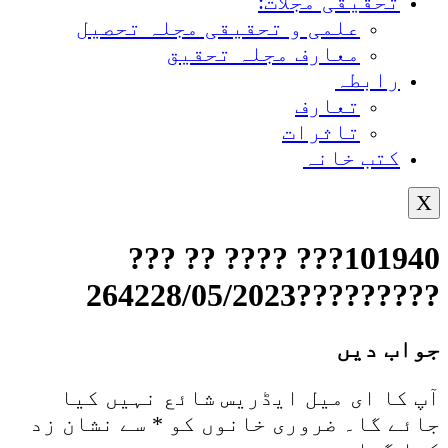
تحقیقی مجلات:
علمی و تحقیقی مجلہ تحصیل
معارف مجلہ تحقیق
رابطہ
تعارف
تاثرات
کتب خانہ
X
101940??? ???? ?? ???
?????????264228/05/2023
جواب دیں
آپ کا ای میل ایڈریس شائع نہیں کیا
جائے گا۔
ضروری خانوں کو
*
سے نشان زد