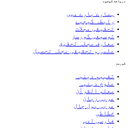
دریافت کیجیے
ہمارے بارے میں
رابطہ کیجیے
تحقیقی مجلات
توسیعی کورسز
معارف مجلہ تحقیق
علمی و تحقیقی مجلہ تحصیل
کورسز
تفہیمِ دینیہ
علومِ دینیہ
معلم القرآن
عربی زبان
عربی بول چال
خطاطی
فارسی ادب
فارسی زبان