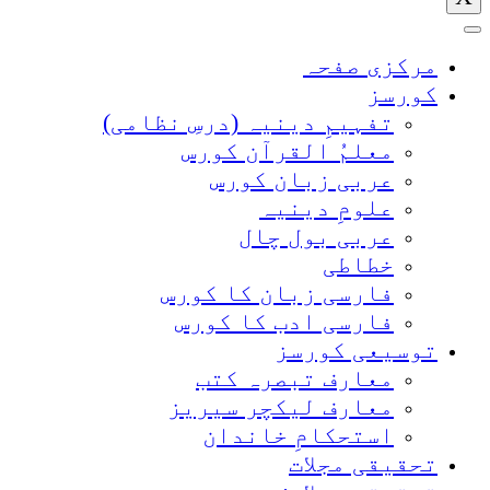
مرکزی صفحہ
کورسز
تفہیمِ دینیہ (درسِ نظامی)
معلمُ القرآن کورس
عربی زبان کورس
علومِ دینیہ
عربی بول چال
خطاطی
فارسی زبان کا کورس
فارسی ادب کا کورس
توسیعی کورسز
معارف تبصرہ کتب
معارف لیکچر سیریز
استحکامِ خاندان
تحقیقی مجلات