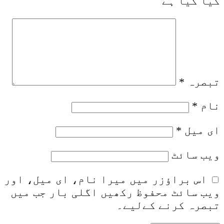
کیا گیا ہے
تبصرہ
*
نام
*
ای میل
*
ویب‌ سائٹ
اس براؤزر میں میرا نام، ای میل، اور
ویب سائٹ محفوظ رکھیں اگلی بار جب میں
تبصرہ کرنے کےلیے۔