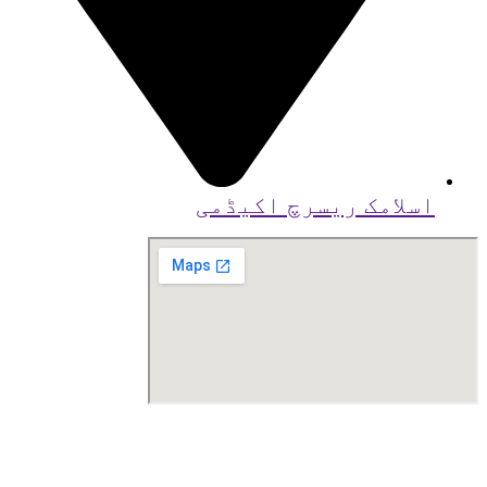
اسلامک ریسرچ اکیڈمی
© کاپی رائٹ
2026
بذریعہ اسلامک ریسرچ
اکیڈمی کراچی ، تیار کردہ توسط