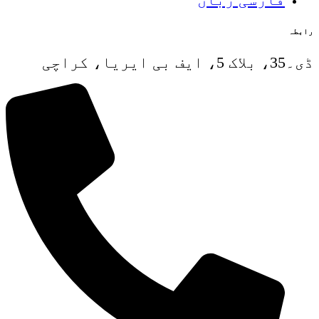
رابطہ
ڈی۔35، بلاک 5، ایف بی ایریا، کراچی