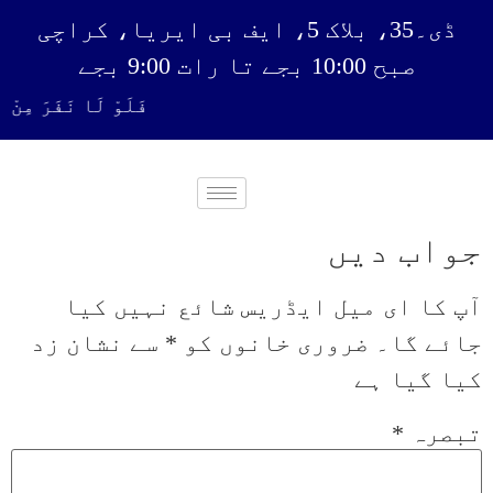
ڈی۔35، بلاک 5، ایف بی ایریا، کراچی
صبح 10:00 بجے تا رات 9:00 بجے
فَلَوْ لَا نَفَرَ مِنْ ك
جواب دیں
آپ کا ای میل ایڈریس شائع نہیں کیا
جائے گا۔
ضروری خانوں کو
*
سے نشان زد
کیا گیا ہے
تبصرہ
*