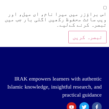
اس براؤزر میں میرا نام، ای میل، اور
ویب سائٹ محفوظ رکھیں اگلی بار جب میں
تبصرہ کرنے کےلیے۔
IRAK empowers learners with authentic
Islamic knowledge, insightful research, and
practical guidance