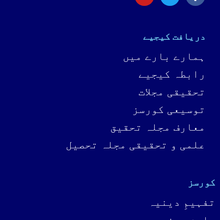
دریافت کیجیے
ہمارے بارے میں
رابطہ کیجیے
تحقیقی مجلات
توسیعی کورسز
معارف مجلہ تحقیق
علمی و تحقیقی مجلہ تحصیل
کورسز
تفہیمِ دینیہ
علومِ دینیہ