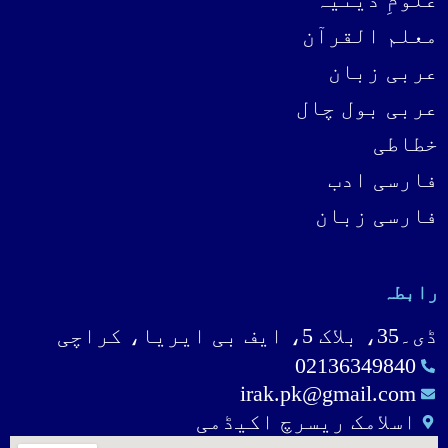
معلم القرآن
عربی زبان
عربی بول چال
خطاطی
فارسی ادب
فارسی زبان
رابطہ
ڈی۔35، بلاک 5، ایف بی ایریا، کراچی
02136349840
irak.pk@gmail.com
اسلامک ریسرچ اکیڈمی