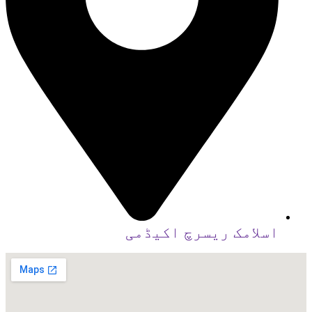
اسلامک ریسرچ اکیڈمی