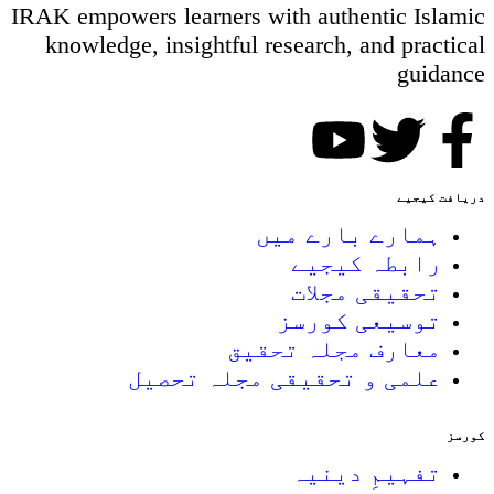
IRAK empowers learners with authentic Islamic
knowledge, insightful research, and practical
guidance
دریافت کیجیے
ہمارے بارے میں
رابطہ کیجیے
تحقیقی مجلات
توسیعی کورسز
معارف مجلہ تحقیق
علمی و تحقیقی مجلہ تحصیل
کورسز
تفہیمِ دینیہ