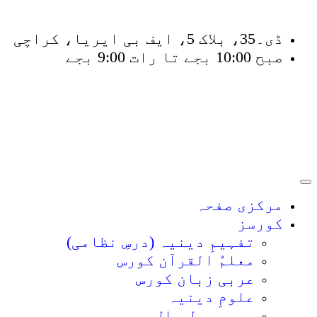
ڈی۔35، بلاک 5، ایف بی ایریا، کراچی
صبح 10:00 بجے تا رات 9:00 بجے
فَلَوْ لَا نَفَرَ مِنْ كُلِّ فِرْقَةٍ
مرکزی صفحہ
کورسز
تفہیمِ دینیہ (درسِ نظامی)
معلمُ القرآن کورس
عربی زبان کورس
علومِ دینیہ
عربی بول چال