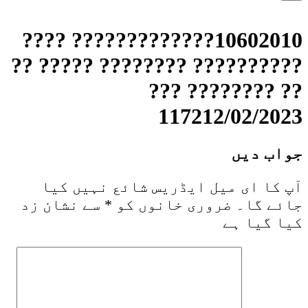
10602010????????????? ????
?????????? ???????? ????? ??
?? ???????? ???
117212/02/2023
جواب دیں
آپ کا ای میل ایڈریس شائع نہیں کیا
جائے گا۔
ضروری خانوں کو
*
سے نشان زد
کیا گیا ہے