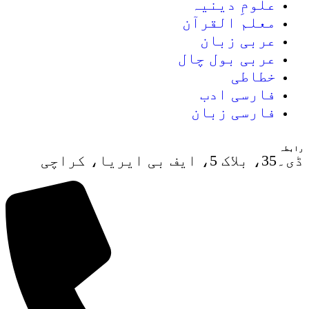
علومِ دینیہ
معلم القرآن
عربی زبان
عربی بول چال
خطاطی
فارسی ادب
فارسی زبان
رابطہ
ڈی۔35، بلاک 5، ایف بی ایریا، کراچی