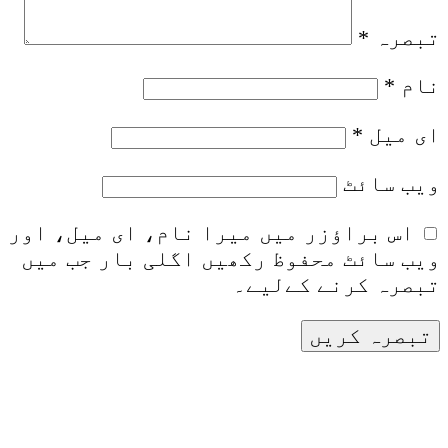
تبصرہ
*
نام
*
ای میل
*
ویب‌ سائٹ
اس براؤزر میں میرا نام، ای میل، اور
ویب سائٹ محفوظ رکھیں اگلی بار جب میں
تبصرہ کرنے کےلیے۔