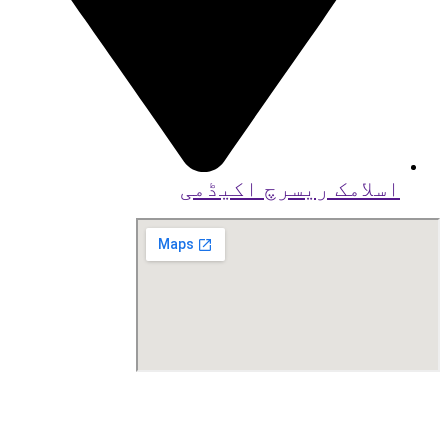
اسلامک ریسرچ اکیڈمی
© کاپی رائٹ
2026
بذریعہ اسلامک ریسرچ
اکیڈمی کراچی ، تیار کردہ توسط