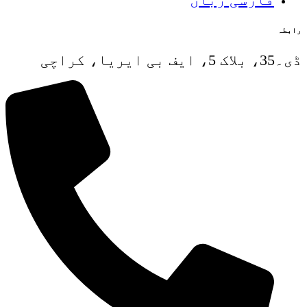
رابطہ
ڈی۔35، بلاک 5، ایف بی ایریا، کراچی