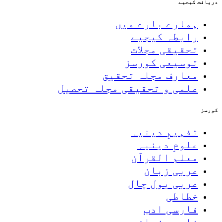
دریافت کیجیے
ہمارے بارے میں
رابطہ کیجیے
تحقیقی مجلات
توسیعی کورسز
معارف مجلہ تحقیق
علمی و تحقیقی مجلہ تحصیل
کورسز
تفہیمِ دینیہ
علومِ دینیہ
معلم القرآن
عربی زبان
عربی بول چال
خطاطی
فارسی ادب
فارسی زبان