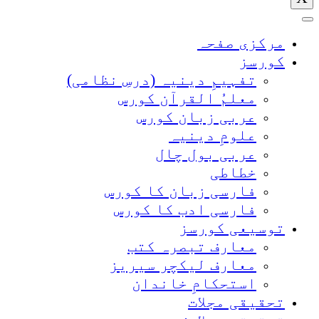
مرکزی صفحہ
کورسز
تفہیمِ دینیہ (درسِ نظامی)
معلمُ القرآن کورس
عربی زبان کورس
علومِ دینیہ
عربی بول چال
خطاطی
فارسی زبان کا کورس
فارسی ادب کا کورس
توسیعی کورسز
معارف تبصرہ کتب
معارف لیکچر سیریز
استحکامِ خاندان
تحقیقی مجلات