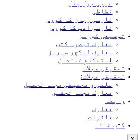
عربی بول چال
خطاطی
فارسی زبان کا کورس
فارسی ادب کا کورس
توسیعی کورسز
معارف تبصرہ کتب
معارف لیکچر سیریز
استحکامِ خاندان
تحقیقی مجلات
تحقیقی مجلات:
علمی و تحقیقی مجلہ تحصیل
معارف مجلہ تحقیق
رابطہ
تعارف
تاثرات
کتب خانہ
X