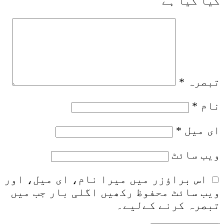
کیا گیا ہے
تبصرہ
*
نام
*
ای میل
*
ویب‌ سائٹ
اس براؤزر میں میرا نام، ای میل، اور
ویب سائٹ محفوظ رکھیں اگلی بار جب میں
تبصرہ کرنے کےلیے۔