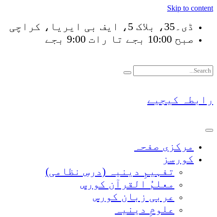
Skip to content
ڈی۔35، بلاک 5، ایف بی ایریا، کراچی
صبح 10:00 بجے تا رات 9:00 بجے
فَلَوْ لَا نَفَرَ مِنْ كُلّ
رابطہ کیجیے
مرکزی صفحہ
کورسز
تفہیمِ دینیہ (درسِ نظامی)
معلمُ القرآن کورس
عربی زبان کورس
علومِ دینیہ