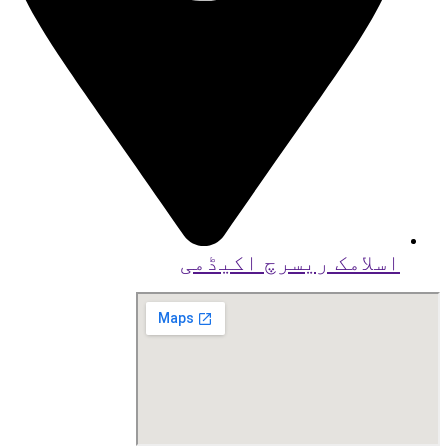
اسلامک ریسرچ اکیڈمی