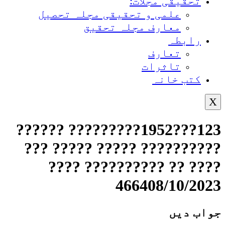
تحقیقی مجلات:
علمی و تحقیقی مجلہ تحصیل
معارف مجلہ تحقیق
رابطہ
تعارف
تاثرات
کتب خانہ
X
123???1952????????? ??????
?????????? ????? ????? ???
???? ?? ?????????? ????
466408/10/2023
جواب دیں