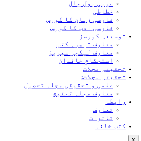
عربی بول چال
خطاطی
فارسی زبان کا کورس
فارسی ادب کا کورس
توسیعی کورسز
معارف تبصرہ کتب
معارف لیکچر سیریز
استحکامِ خاندان
تحقیقی مجلات
تحقیقی مجلات:
علمی و تحقیقی مجلہ تحصیل
معارف مجلہ تحقیق
رابطہ
تعارف
تاثرات
کتب خانہ
X