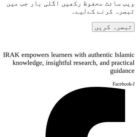
ویب سائٹ محفوظ رکھیں اگلی بار جب میں
تبصرہ کرنے کےلیے۔
IRAK empowers learners with authentic Islamic
knowledge, insightful research, and practical
guidance
Facebook-f