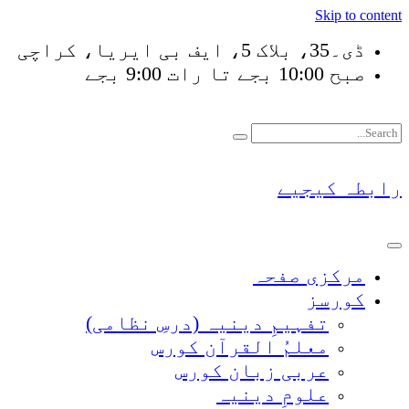
Skip to content
ڈی۔35، بلاک 5، ایف بی ایریا، کراچی
صبح 10:00 بجے تا رات 9:00 بجے
فَلَوْ لَا نَفَرَ مِنْ كُل
رابطہ کیجیے
مرکزی صفحہ
کورسز
تفہیمِ دینیہ (درسِ نظامی)
معلمُ القرآن کورس
عربی زبان کورس
علومِ دینیہ