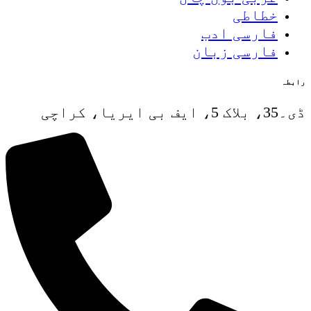
خطاطی
فارسی ادب
فارسی زبان
رابطہ
ڈی۔35، بلاک 5، ایف بی ایریا، کراچی