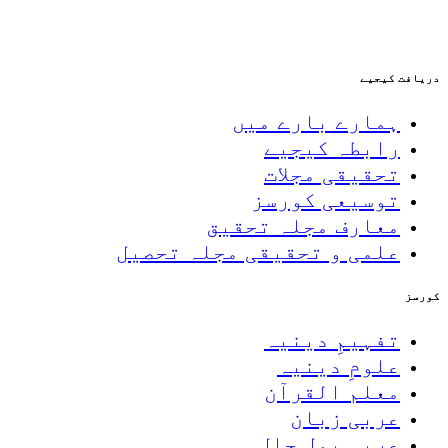
دریافت کیجیے
ہمارے بارے میں
رابطہ کیجیے
تحقیقی مجلات
توسیعی کورسز
معارف مجلہ تحقیق
علمی و تحقیقی مجلہ تحصیل
کورسز
تفہیمِ دینیہ
علومِ دینیہ
معلم القرآن
عربی زبان
عربی بول چال