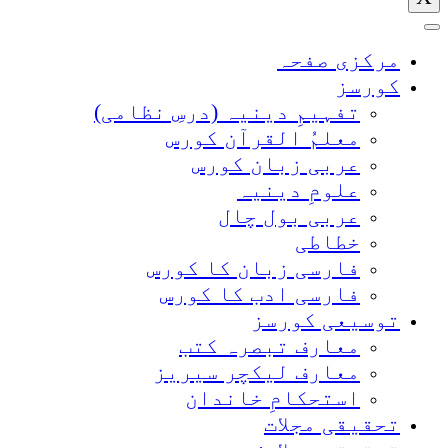
مرکزی صفحہ
کورسز
تفہیمِ دینیہ (درسِ نظامی)
معلمُ القرآن کورس
عربی زبان کورس
علومِ دینیہ
عربی بول چال
خطاطی
فارسی زبان کا کورس
فارسی ادب کا کورس
توسیعی کورسز
معارف تبصرہ کتب
معارف لیکچر سیریز
استحکامِ خاندان
تحقیقی مجلات