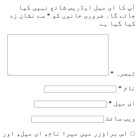
آپ کا ای میل ایڈریس شائع نہیں کیا
جائے گا۔
ضروری خانوں کو
*
سے نشان زد
کیا گیا ہے
تبصرہ
*
نام
*
ای میل
*
ویب‌ سائٹ
اس براؤزر میں میرا نام، ای میل، اور