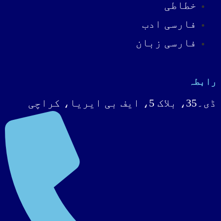
خطاطی
فارسی ادب
فارسی زبان
رابطہ
ڈی۔35، بلاک 5، ایف بی ایریا، کراچی