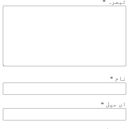
تبصرہ
*
نام
*
ای میل
*