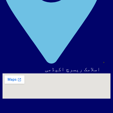
اسلامک ریسرچ اکیڈمی