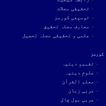
تحقیقی مجلات
توسیعی کورسز
معارف مجلہ تحقیق
علمی و تحقیقی مجلہ تحصیل
کورسز
تفہیمِ دینیہ
علومِ دینیہ
معلم القرآن
عربی زبان
عربی بول چال