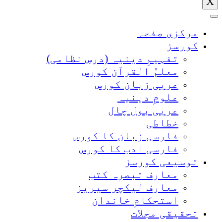
X
مرکزی صفحہ
کورسز
تفہیمِ دینیہ (درسِ نظامی)
معلمُ القرآن کورس
عربی زبان کورس
علومِ دینیہ
عربی بول چال
خطاطی
فارسی زبان کا کورس
فارسی ادب کا کورس
توسیعی کورسز
معارف تبصرہ کتب
معارف لیکچر سیریز
استحکامِ خاندان
تحقیقی مجلات