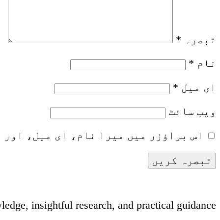
تبصرہ
*
نام
*
ای میل
*
ویب‌ سائٹ
اس براؤزر میں میرا نام، ای میل، اور 
dge, insightful research, and practical guidance