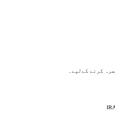
صرہ کرنے کےلیے۔
IRA