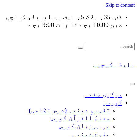
Skip to content
ڈی۔35، بلاک 5، ایف بی ایریا، کراچی
صبح 10:00 بجے تا رات 9:00 بجے
فَلَوْ لَ
رابطہ کیجیے
مرکزی صفحہ
کورسز
تفہیمِ دینیہ (درسِ نظامی)
معلمُ القرآن کورس
عربی زبان کورس
علومِ دینیہ