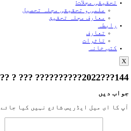
تحقیقی مجلات:
علمی و تحقیقی مجلہ تحصیل
معارف مجلہ تحقیق
رابطہ
تعارف
تاثرات
کتب خانہ
X
144???2022?????????? ??? ? ???????? ??????? ????23011/12/2022
جواب دیں
آپ کا ای میل ایڈریس شائع نہیں کیا جائے 