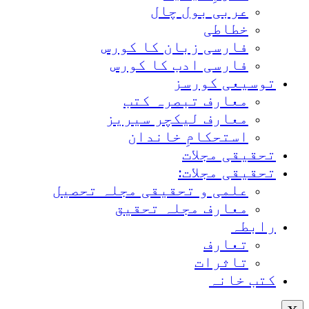
عربی بول چال
خطاطی
فارسی زبان کا کورس
فارسی ادب کا کورس
توسیعی کورسز
معارف تبصرہ کتب
معارف لیکچر سیریز
استحکامِ خاندان
تحقیقی مجلات
تحقیقی مجلات:
علمی و تحقیقی مجلہ تحصیل
معارف مجلہ تحقیق
رابطہ
تعارف
تاثرات
کتب خانہ