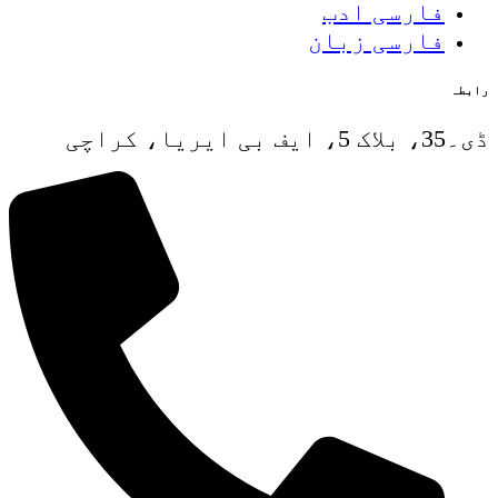
فارسی ادب
فارسی زبان
رابطہ
ڈی۔35، بلاک 5، ایف بی ایریا، کراچی