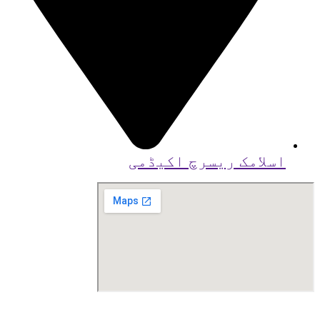
اسلامک ریسرچ اکیڈمی