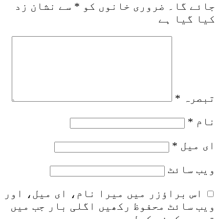
جائے گا۔
ضروری خانوں کو
*
سے نشان زد
کیا گیا ہے
تبصرہ
*
نام
*
ای میل
*
ویب‌ سائٹ
اس براؤزر میں میرا نام، ای میل، اور
ویب سائٹ محفوظ رکھیں اگلی بار جب میں
تبصرہ کرنے کےلیے۔