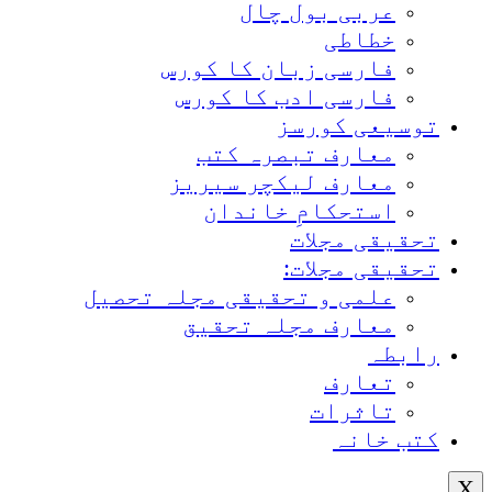
عربی بول چال
خطاطی
فارسی زبان کا کورس
فارسی ادب کا کورس
توسیعی کورسز
معارف تبصرہ کتب
معارف لیکچر سیریز
استحکامِ خاندان
تحقیقی مجلات
تحقیقی مجلات:
علمی و تحقیقی مجلہ تحصیل
معارف مجلہ تحقیق
رابطہ
تعارف
تاثرات
کتب خانہ
X