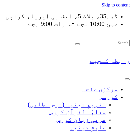
Skip to content
ڈی۔35، بلاک 5، ایف بی ایریا، کراچی
صبح 10:00 بجے تا رات 9:00 بجے
فَلَوْ لَا نَفَرَ مِنْ كُل
رابطہ کیجیے
مرکزی صفحہ
کورسز
تفہیمِ دینیہ (درسِ نظامی)
معلمُ القرآن کورس
عربی زبان کورس
علومِ دینیہ