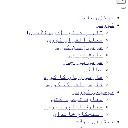
مرکزی صفحہ
کورسز
تفہیمِ دینیہ (درسِ نظامی)
معلمُ القرآن کورس
عربی زبان کورس
علومِ دینیہ
عربی بول چال
خطاطی
فارسی زبان کا کورس
فارسی ادب کا کورس
توسیعی کورسز
معارف تبصرہ کتب
معارف لیکچر سیریز
استحکامِ خاندان
تحقیقی مجلات