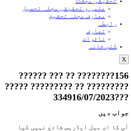
تحقیقی مجلات:
علمی و تحقیقی مجلہ تحصیل
معارف مجلہ تحقیق
رابطہ
تعارف
تاثرات
کتب خانہ
X
156???????? ?? ??? ??????
????????? ?? ????????? ?????
???334916/07/2023
جواب دیں
آپ کا ای میل ایڈریس شائع نہیں کیا