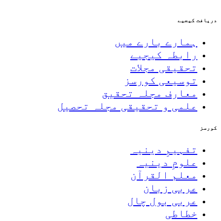
دریافت کیجیے
ہمارے بارے میں
رابطہ کیجیے
تحقیقی مجلات
توسیعی کورسز
معارف مجلہ تحقیق
علمی و تحقیقی مجلہ تحصیل
کورسز
تفہیمِ دینیہ
علومِ دینیہ
معلم القرآن
عربی زبان
عربی بول چال
خطاطی