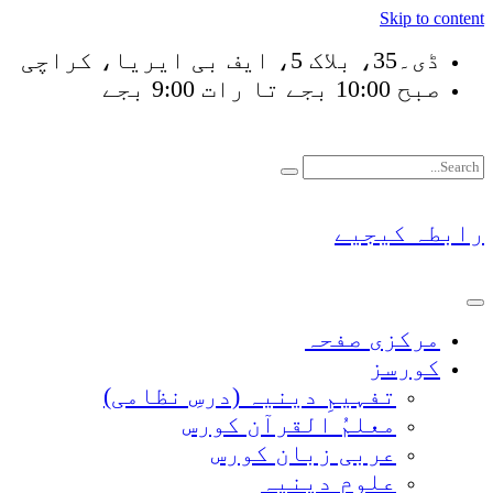
Skip to content
ڈی۔35، بلاک 5، ایف بی ایریا، کراچی
صبح 10:00 بجے تا رات 9:00 بجے
فَلَوْ لَا 
رابطہ کیجیے
مرکزی صفحہ
کورسز
تفہیمِ دینیہ (درسِ نظامی)
معلمُ القرآن کورس
عربی زبان کورس
علومِ دینیہ