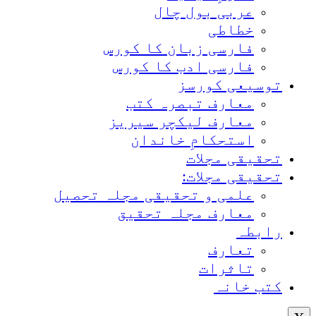
عربی بول چال
خطاطی
فارسی زبان کا کورس
فارسی ادب کا کورس
توسیعی کورسز
معارف تبصرہ کتب
معارف لیکچر سیریز
استحکامِ خاندان
تحقیقی مجلات
تحقیقی مجلات:
علمی و تحقیقی مجلہ تحصیل
معارف مجلہ تحقیق
رابطہ
تعارف
تاثرات
کتب خانہ