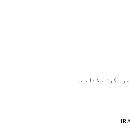
صرہ کرنے کےلیے۔
IRA