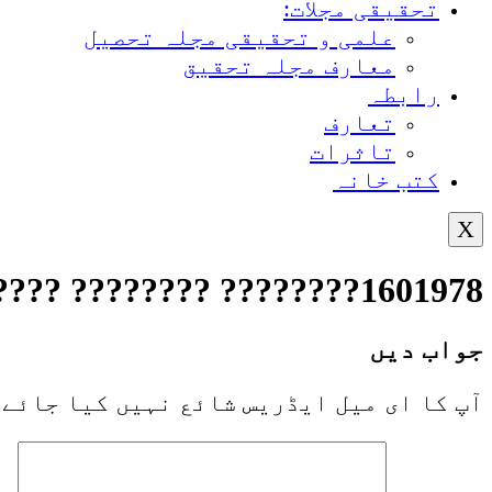
تحقیقی مجلات:
علمی و تحقیقی مجلہ تحصیل
معارف مجلہ تحقیق
رابطہ
تعارف
تاثرات
کتب خانہ
X
1601978???????? ???????? ????????274004/06/2023
جواب دیں
آپ کا ای میل ایڈریس شائع نہیں کیا جائے 