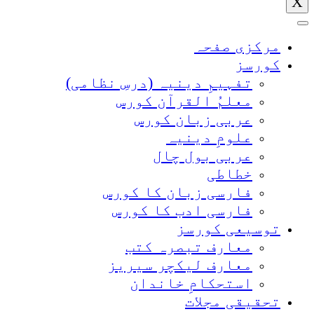
X
مرکزی صفحہ
کورسز
تفہیمِ دینیہ (درسِ نظامی)
معلمُ القرآن کورس
عربی زبان کورس
علومِ دینیہ
عربی بول چال
خطاطی
فارسی زبان کا کورس
فارسی ادب کا کورس
توسیعی کورسز
معارف تبصرہ کتب
معارف لیکچر سیریز
استحکامِ خاندان
تحقیقی مجلات