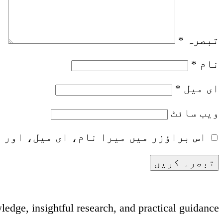
تبصرہ
*
نام
*
ای میل
*
ویب‌ سائٹ
اس براؤزر میں میرا نام، ای میل، اور 
dge, insightful research, and practical guidance