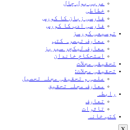
عربی بول چال
خطاطی
فارسی زبان کا کورس
فارسی ادب کا کورس
توسیعی کورسز
معارف تبصرہ کتب
معارف لیکچر سیریز
استحکامِ خاندان
تحقیقی مجلات
تحقیقی مجلات:
علمی و تحقیقی مجلہ تحصیل
معارف مجلہ تحقیق
رابطہ
تعارف
تاثرات
کتب خانہ
X