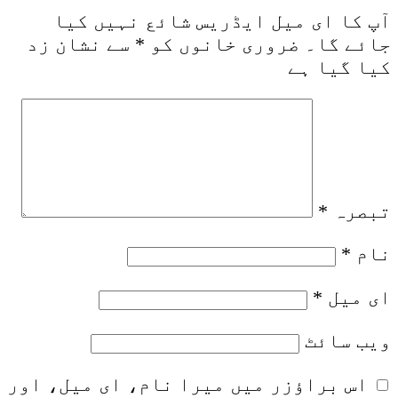
آپ کا ای میل ایڈریس شائع نہیں کیا
جائے گا۔
ضروری خانوں کو
*
سے نشان زد
کیا گیا ہے
تبصرہ
*
نام
*
ای میل
*
ویب‌ سائٹ
اس براؤزر میں میرا نام، ای میل، اور