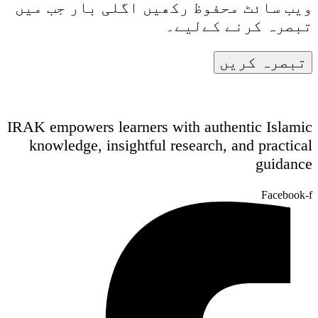
ویب سائٹ محفوظ رکھیں اگلی بار جب میں
تبصرہ کرنے کےلیے۔
IRAK empowers learners with authentic Islamic
knowledge, insightful research, and practical
guidance
Facebook-f