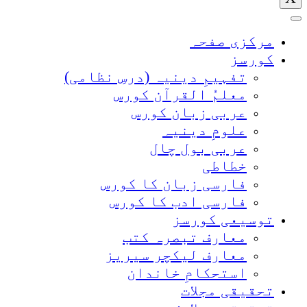
مرکزی صفحہ
کورسز
تفہیمِ دینیہ (درسِ نظامی)
معلمُ القرآن کورس
عربی زبان کورس
علومِ دینیہ
عربی بول چال
خطاطی
فارسی زبان کا کورس
فارسی ادب کا کورس
توسیعی کورسز
معارف تبصرہ کتب
معارف لیکچر سیریز
استحکامِ خاندان
تحقیقی مجلات