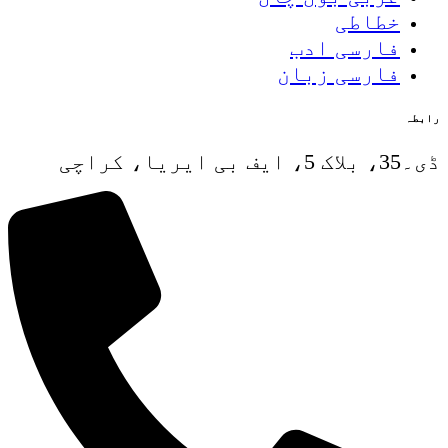
خطاطی
فارسی ادب
فارسی زبان
رابطہ
ڈی۔35، بلاک 5، ایف بی ایریا، کراچی