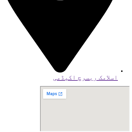
اسلامک ریسرچ اکیڈمی