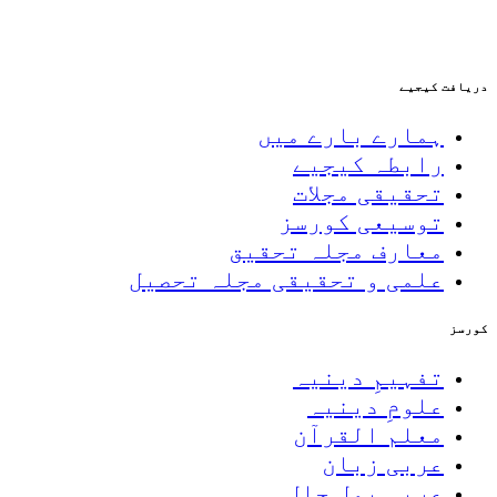
دریافت کیجیے
ہمارے بارے میں
رابطہ کیجیے
تحقیقی مجلات
توسیعی کورسز
معارف مجلہ تحقیق
علمی و تحقیقی مجلہ تحصیل
کورسز
تفہیمِ دینیہ
علومِ دینیہ
معلم القرآن
عربی زبان
عربی بول چال