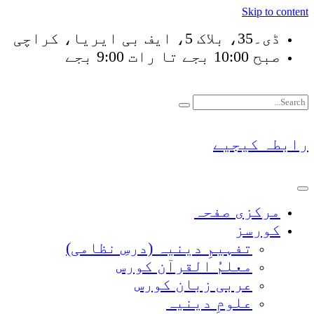
Skip to content
ڈی۔35، بلاک 5، ایف بی ایریا، کراچی
صبح 10:00 بجے تا رات 9:00 بجے
فَلَوْ لَا نَفَرَ مِنْ كُلّ
رابطہ کیجیے
مرکزی صفحہ
کورسز
تفہیمِ دینیہ (درسِ نظامی)
معلمُ القرآن کورس
عربی زبان کورس
علومِ دینیہ