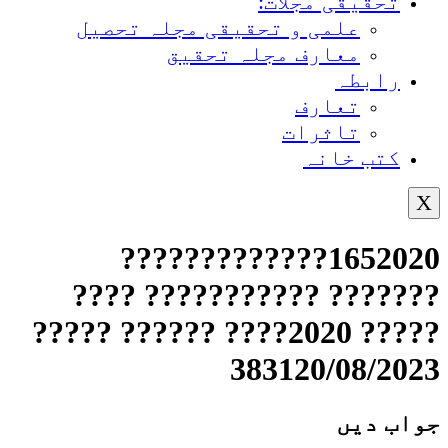
تحقیقی مجلات:
علمی و تحقیقی مجلہ تحصیل
معارف مجلہ تحقیق
رابطہ
تعارف
تاثرات
کتب خانہ
X
1652020?????????????
??????? ??????????? ????
????? 2020???? ?????? ?????
383120/08/2023
جواب دیں