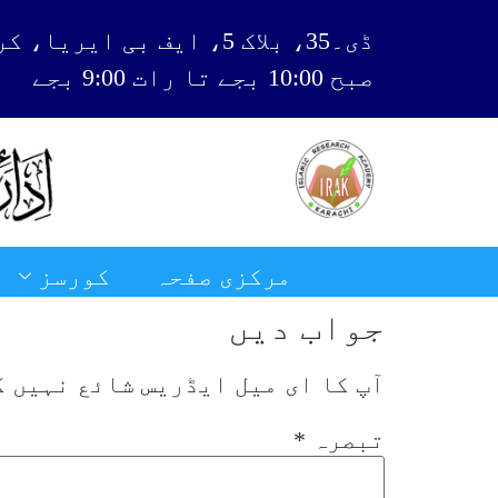
ڈی۔35، بلاک 5، ایف بی ایریا، کراچی
صبح 10:00 بجے تا رات 9:00 بجے
مرکزی صفحہ
کورسز
جواب دیں
آپ کا ای میل ایڈریس شائع نہیں ک
تبصرہ
*