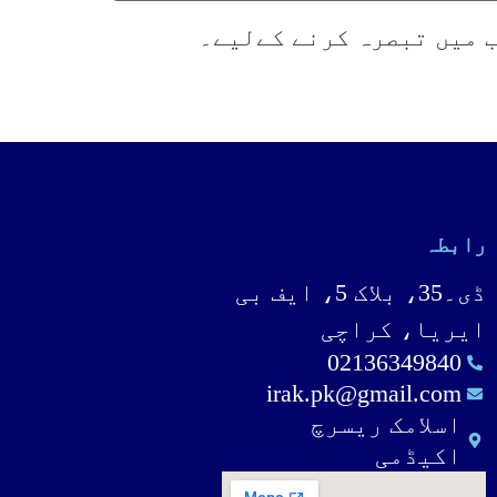
ب میں تبصرہ کرنے کےلیے۔
رابطہ
ڈی۔35، بلاک 5، ایف بی
ایریا، کراچی
02136349840
irak.pk@gmail.com
اسلامک ریسرچ
اکیڈمی