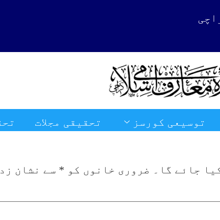
توسیعی کورسز
تحقیقی مجلات
تحق
کتب خانہ
یا جائے گا۔
ضروری خانوں کو
*
سے نشان زد 