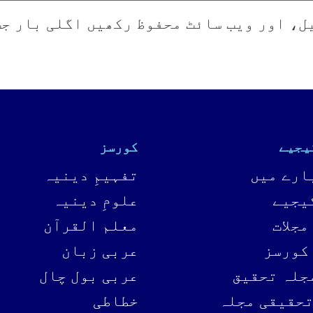
ل، اور ویب سائٹ محفوظ رکھیں اگلی بار ج
یجیے
کورسز
ارے میں
تفہیمِ دینیہ
یجیے
علومِ دینیہ
مجلات
معلم القرآن
کورسز
عربی زبان
جلہ تحقیق
عربی بول چال
تحقیقی مجلہ
خطاطی