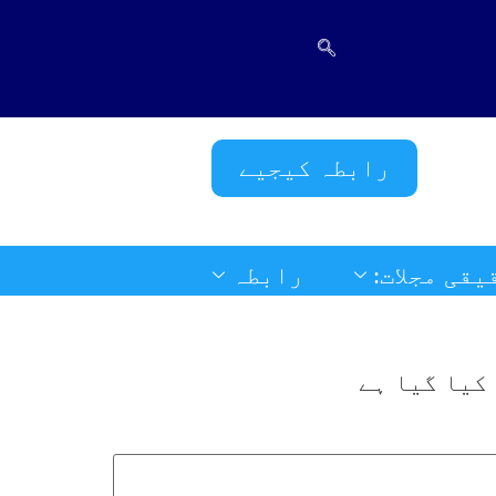
فَلَوْ لَا نَفَرَ مِنْ كُلِّ 
رابطہ کیجیے
یقی مجلات:
رابطہ
کیا گیا ہے