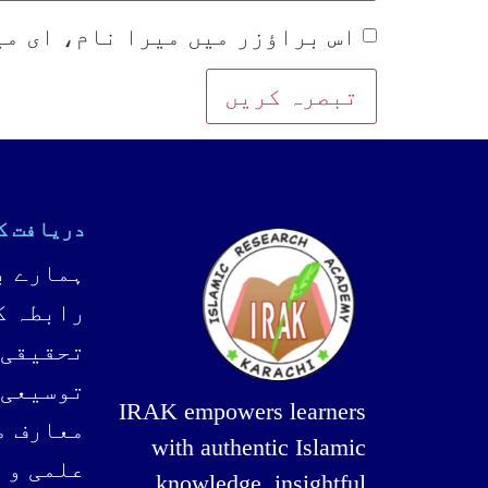
اس براؤزر میں میرا نام، ای می
دریافت ک
ہمارے ب
رابطہ ک
تحقیقی 
توسیعی 
IRAK empowers learners
معارف م
with authentic Islamic
علمی و 
knowledge, insightful