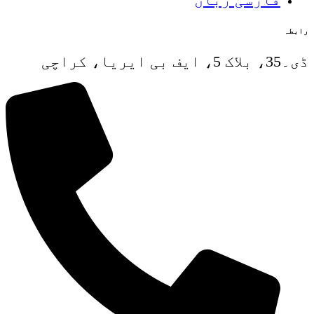
رابطہ
ڈی۔35، بلاک 5، ایف بی ایریا، کراچی