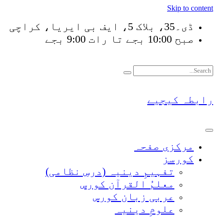
Skip to content
ڈی۔35، بلاک 5، ایف بی ایریا، کراچی
صبح 10:00 بجے تا رات 9:00 بجے
فَلَوْ لَا نَفَرَ مِنْ كُل
رابطہ کیجیے
مرکزی صفحہ
کورسز
تفہیمِ دینیہ (درسِ نظامی)
معلمُ القرآن کورس
عربی زبان کورس
علومِ دینیہ