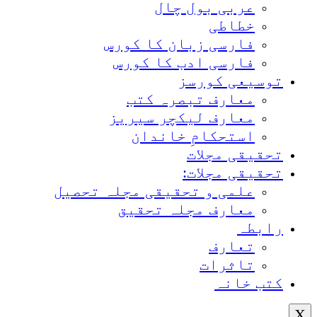
عربی بول چال
خطاطی
فارسی زبان کا کورس
فارسی ادب کا کورس
توسیعی کورسز
معارف تبصرہ کتب
معارف لیکچر سیریز
استحکامِ خاندان
تحقیقی مجلات
تحقیقی مجلات:
علمی و تحقیقی مجلہ تحصیل
معارف مجلہ تحقیق
رابطہ
تعارف
تاثرات
کتب خانہ
X