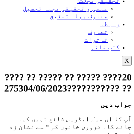
تحقیقی مجلات:
علمی و تحقیقی مجلہ تحصیل
معارف مجلہ تحقیق
رابطہ
تعارف
تاثرات
کتب خانہ
X
20???? ????? ?? ????? ?? ????
?? ???????????275304/06/2023
جواب دیں
آپ کا ای میل ایڈریس شائع نہیں کیا
جائے گا۔
ضروری خانوں کو
*
سے نشان زد