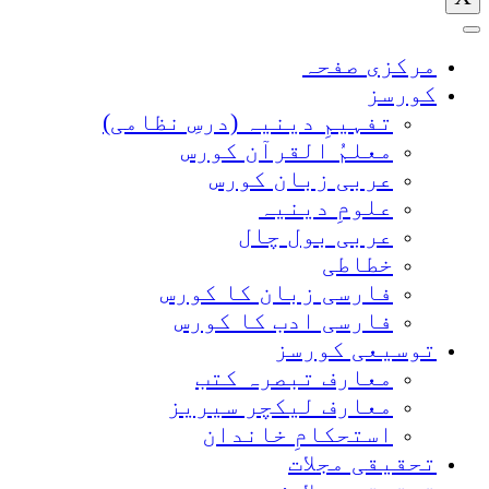
مرکزی صفحہ
کورسز
تفہیمِ دینیہ (درسِ نظامی)
معلمُ القرآن کورس
عربی زبان کورس
علومِ دینیہ
عربی بول چال
خطاطی
فارسی زبان کا کورس
فارسی ادب کا کورس
توسیعی کورسز
معارف تبصرہ کتب
معارف لیکچر سیریز
استحکامِ خاندان
تحقیقی مجلات