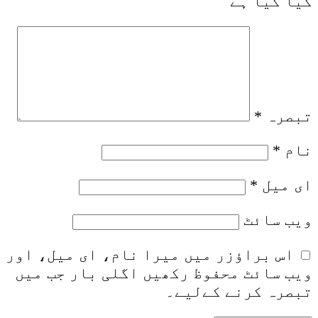
کیا گیا ہے
تبصرہ
*
نام
*
ای میل
*
ویب‌ سائٹ
اس براؤزر میں میرا نام، ای میل، اور
ویب سائٹ محفوظ رکھیں اگلی بار جب میں
تبصرہ کرنے کےلیے۔