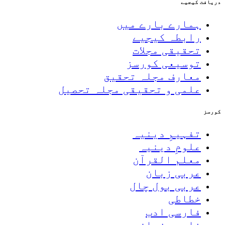
دریافت کیجیے
ہمارے بارے میں
رابطہ کیجیے
تحقیقی مجلات
توسیعی کورسز
معارف مجلہ تحقیق
علمی و تحقیقی مجلہ تحصیل
کورسز
تفہیمِ دینیہ
علومِ دینیہ
معلم القرآن
عربی زبان
عربی بول چال
خطاطی
فارسی ادب
فارسی زبان