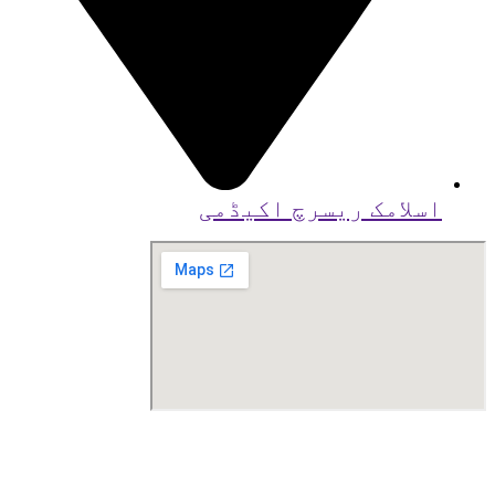
اسلامک ریسرچ اکیڈمی
© کاپی رائٹ
2026
بذریعہ اسلامک ریسرچ
اکیڈمی کراچی ، تیار کردہ توسط