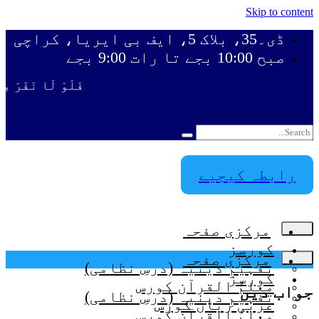
Skip to content
ڈی۔35، بلاک 5، ایف بی ایریا، کراچی
صبح 10:00 بجے تا رات 9:00 بجے
فَلَوْ لَا نَفَرَ مِنْ 
رابطہ کیجیے
مرکزی صفحہ
کورسز
مرکزی صفحہ
تفہیمِ دینیہ (درسِ نظامی)
کورسز
معلمُ القرآن کورس
جواب دیں
تفہیمِ دینیہ (درسِ نظامی)
عربی زبان کورس
معلمُ القرآن کورس