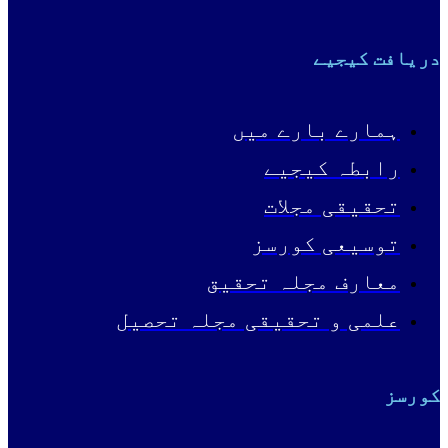
دریافت کیجیے
ہمارے بارے میں
رابطہ کیجیے
تحقیقی مجلات
توسیعی کورسز
معارف مجلہ تحقیق
علمی و تحقیقی مجلہ تحصیل
کورسز