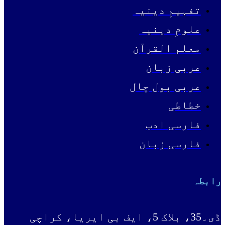
تفہیمِ دینیہ
علومِ دینیہ
معلم القرآن
عربی زبان
عربی بول چال
خطاطی
فارسی ادب
فارسی زبان
رابطہ
ڈی۔35، بلاک 5، ایف بی ایریا، کراچی