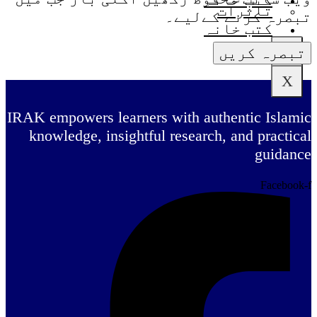
تاثرات
تبصرہ کرنے کےلیے۔
کتب خانہ
X
X
IRAK empowers learners with authentic Islamic
knowledge, insightful research, and practical
guidance
Facebook-f