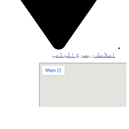
اسلامک ریسرچ اکیڈمی
© کاپی رائٹ
2026
بذریعہ اسلامک ریسرچ
اکیڈمی کراچی ، تیار کردہ توسط