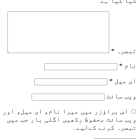
کیا گیا ہے
تبصرہ
*
نام
*
ای میل
*
ویب‌ سائٹ
اس براؤزر میں میرا نام، ای میل، اور
ویب سائٹ محفوظ رکھیں اگلی بار جب میں
تبصرہ کرنے کےلیے۔