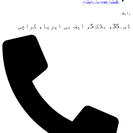
رابطہ
ڈی۔35، بلاک 5، ایف بی ایریا، کراچی