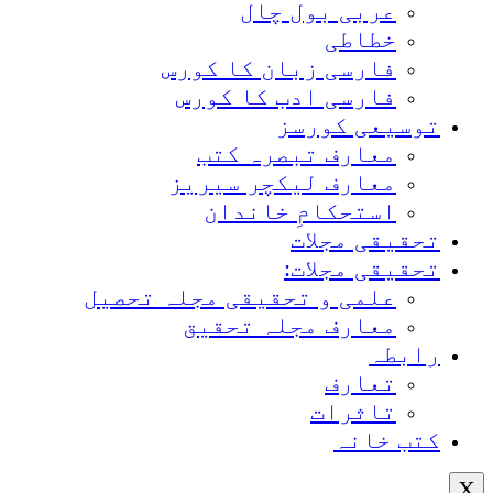
عربی بول چال
خطاطی
فارسی زبان کا کورس
فارسی ادب کا کورس
توسیعی کورسز
معارف تبصرہ کتب
معارف لیکچر سیریز
استحکامِ خاندان
تحقیقی مجلات
تحقیقی مجلات:
علمی و تحقیقی مجلہ تحصیل
معارف مجلہ تحقیق
رابطہ
تعارف
تاثرات
کتب خانہ
X