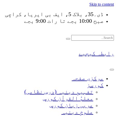
Skip to content
ڈی۔35، بلاک 5، ایف بی ایریا، کراچی
صبح 10:00 بجے تا رات 9:00 بجے
فَلَوْ لَا نَفَرَ مِنْ كُلِّ
رابطہ کیجیے
مرکزی صفحہ
کورسز
تفہیمِ دینیہ (درسِ نظامی)
معلمُ القرآن کورس
عربی زبان کورس
علومِ دینیہ