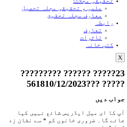
تحقیقی مجلات:
علمی و تحقیقی مجلہ تحصیل
معارف مجلہ تحقیق
رابطہ
تعارف
تاثرات
کتب خانہ
X
23????? ?????? ?????????
????? ???561810/12/2023
جواب دیں
آپ کا ای میل ایڈریس شائع نہیں کیا
جائے گا۔
ضروری خانوں کو
*
سے نشان زد