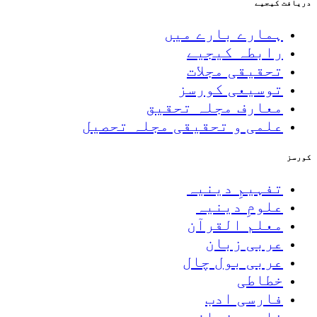
دریافت کیجیے
ہمارے بارے میں
رابطہ کیجیے
تحقیقی مجلات
توسیعی کورسز
معارف مجلہ تحقیق
علمی و تحقیقی مجلہ تحصیل
کورسز
تفہیمِ دینیہ
علومِ دینیہ
معلم القرآن
عربی زبان
عربی بول چال
خطاطی
فارسی ادب
فارسی زبان