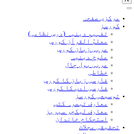
مرکزی صفحہ
کورسز
تفہیمِ دینیہ (درسِ نظامی)
معلمُ القرآن کورس
عربی زبان کورس
علومِ دینیہ
عربی بول چال
خطاطی
فارسی زبان کا کورس
فارسی ادب کا کورس
توسیعی کورسز
معارف تبصرہ کتب
معارف لیکچر سیریز
استحکامِ خاندان
تحقیقی مجلات