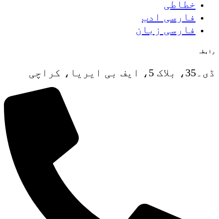
خطاطی
فارسی ادب
فارسی زبان
رابطہ
ڈی۔35، بلاک 5، ایف بی ایریا، کراچی