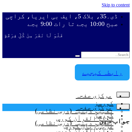
Skip to content
ڈی۔35، بلاک 5، ایف بی ایریا، کراچی
صبح 10:00 بجے تا رات 9:00 بجے
فَلَوْ لَا نَفَرَ مِنْ كُلِّ فِرْقَةٍ م
رابطہ کیجیے
مرکزی صفحہ
کورسز
مرکزی صفحہ
تفہیمِ دینیہ (درسِ نظامی)
کورسز
معلمُ القرآن کورس
جواب دیں
تفہیمِ دینیہ (درسِ نظامی)
عربی زبان کورس
معلمُ القرآن کورس