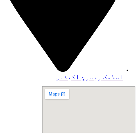
اسلامک ریسرچ اکیڈمی