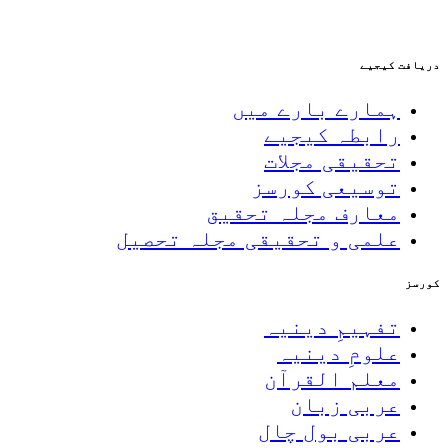
دریافت کیجیے
ہمارے بارے میں
رابطہ کیجیے
تحقیقی مجلات
توسیعی کورسز
معارف مجلہ تحقیق
علمی و تحقیقی مجلہ تحصیل
کورسز
تفہیمِ دینیہ
علومِ دینیہ
معلم القرآن
عربی زبان
عربی بول چال