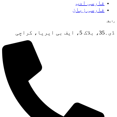
فارسی ادب
فارسی زبان
رابطہ
ڈی۔35، بلاک 5، ایف بی ایریا، کراچی