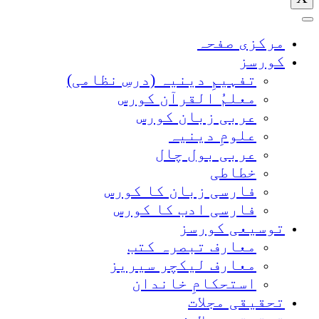
مرکزی صفحہ
کورسز
تفہیمِ دینیہ (درسِ نظامی)
معلمُ القرآن کورس
عربی زبان کورس
علومِ دینیہ
عربی بول چال
خطاطی
فارسی زبان کا کورس
فارسی ادب کا کورس
توسیعی کورسز
معارف تبصرہ کتب
معارف لیکچر سیریز
استحکامِ خاندان
تحقیقی مجلات