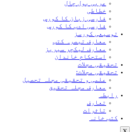
عربی بول چال
خطاطی
فارسی زبان کا کورس
فارسی ادب کا کورس
توسیعی کورسز
معارف تبصرہ کتب
معارف لیکچر سیریز
استحکامِ خاندان
تحقیقی مجلات
تحقیقی مجلات:
علمی و تحقیقی مجلہ تحصیل
معارف مجلہ تحقیق
رابطہ
تعارف
تاثرات
کتب خانہ
X