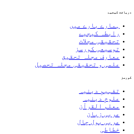
دریافت کیجیے
ہمارے بارے میں
رابطہ کیجیے
تحقیقی مجلات
توسیعی کورسز
معارف مجلہ تحقیق
علمی و تحقیقی مجلہ تحصیل
کورسز
تفہیمِ دینیہ
علومِ دینیہ
معلم القرآن
عربی زبان
عربی بول چال
خطاطی