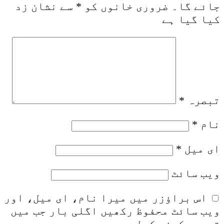
جائے گا۔
ضروری خانوں کو
*
سے نشان زد
کیا گیا ہے
تبصرہ
*
نام
*
ای میل
*
ویب‌ سائٹ
اس براؤزر میں میرا نام، ای میل، اور
ویب سائٹ محفوظ رکھیں اگلی بار جب میں
تبصرہ کرنے کےلیے۔