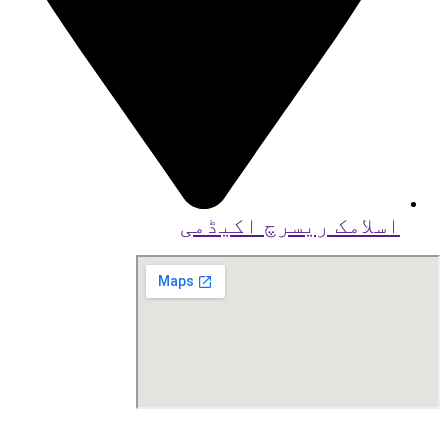
اسلامک ریسرچ اکیڈمی