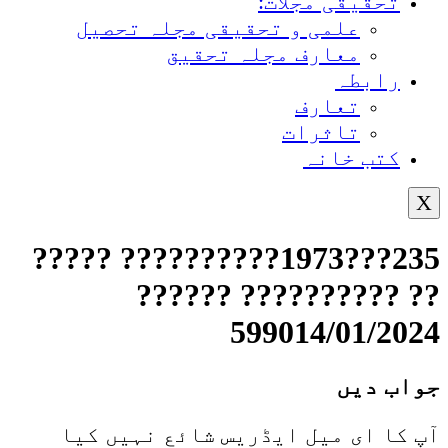
تحقیقی مجلات:
علمی و تحقیقی مجلہ تحصیل
معارف مجلہ تحقیق
رابطہ
تعارف
تاثرات
کتب خانہ
X
235???1973?????????? ?????
?? ?????????? ??????
599014/01/2024
جواب دیں
آپ کا ای میل ایڈریس شائع نہیں کیا