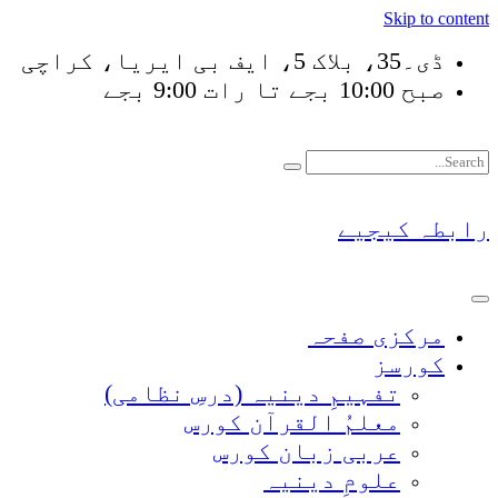
Skip to content
ڈی۔35، بلاک 5، ایف بی ایریا، کراچی
صبح 10:00 بجے تا رات 9:00 بجے
فَلَوْ لَا نَفَرَ مِنْ كُلّ
رابطہ کیجیے
مرکزی صفحہ
کورسز
تفہیمِ دینیہ (درسِ نظامی)
معلمُ القرآن کورس
عربی زبان کورس
علومِ دینیہ