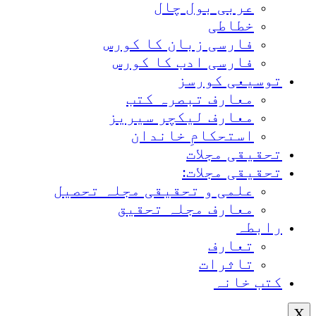
عربی بول چال
خطاطی
فارسی زبان کا کورس
فارسی ادب کا کورس
توسیعی کورسز
معارف تبصرہ کتب
معارف لیکچر سیریز
استحکامِ خاندان
تحقیقی مجلات
تحقیقی مجلات:
علمی و تحقیقی مجلہ تحصیل
معارف مجلہ تحقیق
رابطہ
تعارف
تاثرات
کتب خانہ
X