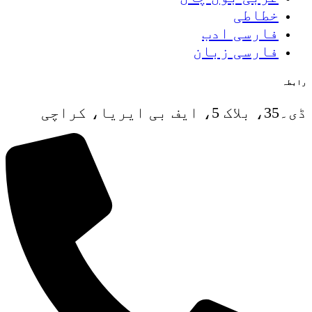
خطاطی
فارسی ادب
فارسی زبان
رابطہ
ڈی۔35، بلاک 5، ایف بی ایریا، کراچی