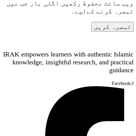
ویب سائٹ محفوظ رکھیں اگلی بار جب میں
تبصرہ کرنے کےلیے۔
IRAK empowers learners with authentic Islamic
knowledge, insightful research, and practical
guidance
Facebook-f