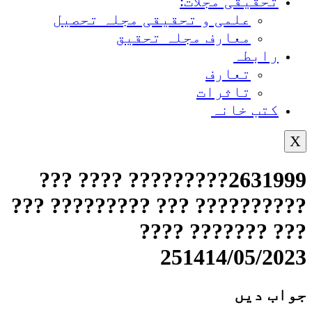
تحقیقی مجلات:
علمی و تحقیقی مجلہ تحصیل
معارف مجلہ تحقیق
رابطہ
تعارف
تاثرات
کتب خانہ
X
2631999????????? ???? ???
?????????? ??? ????????? ???
??? ??????? ????
251414/05/2023
جواب دیں