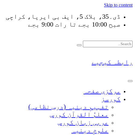
Skip to content
ڈی۔35، بلاک 5، ایف بی ایریا، کراچی
صبح 10:00 بجے تا رات 9:00 بجے
فَلَوْ لَا نَفَرَ مِنْ كُلِّ
رابطہ کیجیے
مرکزی صفحہ
کورسز
تفہیمِ دینیہ (درسِ نظامی)
معلمُ القرآن کورس
عربی زبان کورس
علومِ دینیہ