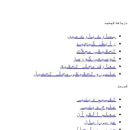
دریافت کیجیے
ہمارے بارے میں
رابطہ کیجیے
تحقیقی مجلات
توسیعی کورسز
معارف مجلہ تحقیق
علمی و تحقیقی مجلہ تحصیل
کورسز
تفہیمِ دینیہ
علومِ دینیہ
معلم القرآن
عربی زبان
عربی بول چال