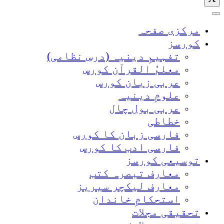
مرکزی صفحہ
کورسز
تفہیمِ دینیہ (درسِ نظامی)
معلمُ القرآن کورس
عربی زبان کورس
علومِ دینیہ
عربی بول چال
خطاطی
فارسی زبان کا کورس
فارسی ادب کا کورس
توسیعی کورسز
معارف تبصرہ کتب
معارف لیکچر سیریز
استحکامِ خاندان
تحقیقی مجلات