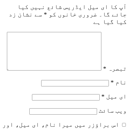
آپ کا ای میل ایڈریس شائع نہیں کیا
جائے گا۔
ضروری خانوں کو
*
سے نشان زد
کیا گیا ہے
تبصرہ
*
نام
*
ای میل
*
ویب‌ سائٹ
اس براؤزر میں میرا نام، ای میل، اور