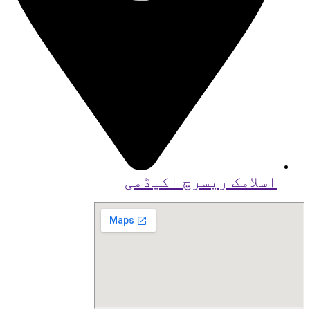
اسلامک ریسرچ اکیڈمی