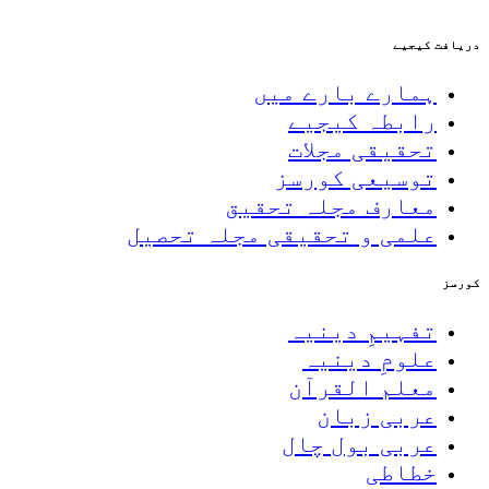
دریافت کیجیے
ہمارے بارے میں
رابطہ کیجیے
تحقیقی مجلات
توسیعی کورسز
معارف مجلہ تحقیق
علمی و تحقیقی مجلہ تحصیل
کورسز
تفہیمِ دینیہ
علومِ دینیہ
معلم القرآن
عربی زبان
عربی بول چال
خطاطی