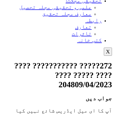
تحقیقی مجلات:
علمی و تحقیقی مجلہ تحصیل
معارف مجلہ تحقیق
رابطہ
تعارف
تاثرات
کتب خانہ
X
272????? ??????????? ????
???? ????? ????
204809/04/2023
جواب دیں
آپ کا ای میل ایڈریس شائع نہیں کیا