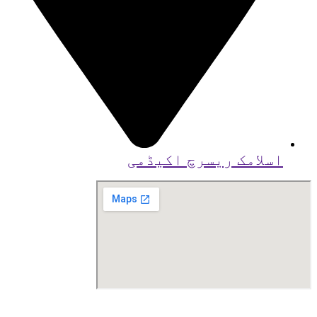
اسلامک ریسرچ اکیڈمی