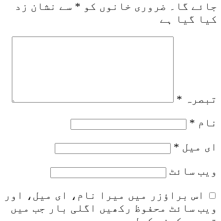
جائے گا۔
ضروری خانوں کو
*
سے نشان زد
کیا گیا ہے
تبصرہ
*
نام
*
ای میل
*
ویب‌ سائٹ
اس براؤزر میں میرا نام، ای میل، اور
ویب سائٹ محفوظ رکھیں اگلی بار جب میں
تبصرہ کرنے کےلیے۔