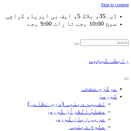
Skip to content
ڈی۔35، بلاک 5، ایف بی ایریا، کراچی
صبح 10:00 بجے تا رات 9:00 بجے
فَلَوْ لَا نَفَرَ مِنْ كُلّ
رابطہ کیجیے
مرکزی صفحہ
کورسز
تفہیمِ دینیہ (درسِ نظامی)
معلمُ القرآن کورس
عربی زبان کورس
علومِ دینیہ