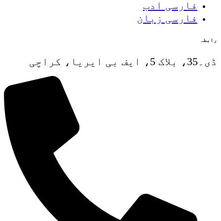
فارسی ادب
فارسی زبان
رابطہ
ڈی۔35، بلاک 5، ایف بی ایریا، کراچی