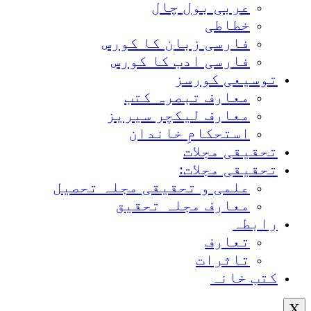
عربی بول چال
خطاطی
فارسی زبان کا کورس
فارسی ادب کا کورس
توسیعی کورسز
معارف تبصرہ کتب
معارف لیکچر سیریز
استحکامِ خاندان
تحقیقی مجلات
تحقیقی مجلات:
علمی و تحقیقی مجلہ تحصیل
معارف مجلہ تحقیق
رابطہ
تعارف
تاثرات
کتب خانہ
X