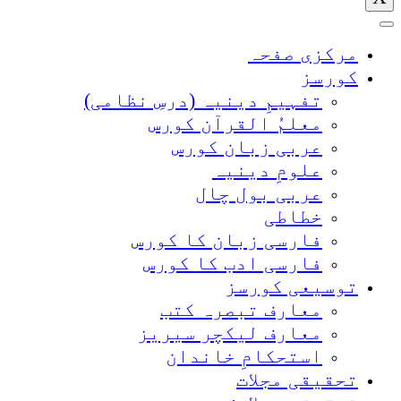
مرکزی صفحہ
کورسز
تفہیمِ دینیہ (درسِ نظامی)
معلمُ القرآن کورس
عربی زبان کورس
علومِ دینیہ
عربی بول چال
خطاطی
فارسی زبان کا کورس
فارسی ادب کا کورس
توسیعی کورسز
معارف تبصرہ کتب
معارف لیکچر سیریز
استحکامِ خاندان
تحقیقی مجلات