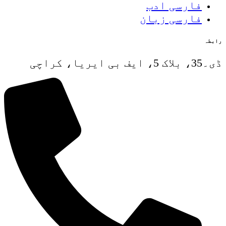
فارسی ادب
فارسی زبان
رابطہ
ڈی۔35، بلاک 5، ایف بی ایریا، کراچی