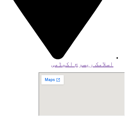
اسلامک ریسرچ اکیڈمی