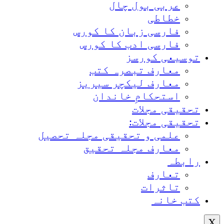
عربی بول چال
خطاطی
فارسی زبان کا کورس
فارسی ادب کا کورس
توسیعی کورسز
معارف تبصرہ کتب
معارف لیکچر سیریز
استحکامِ خاندان
تحقیقی مجلات
تحقیقی مجلات:
علمی و تحقیقی مجلہ تحصیل
معارف مجلہ تحقیق
رابطہ
تعارف
تاثرات
کتب خانہ
X