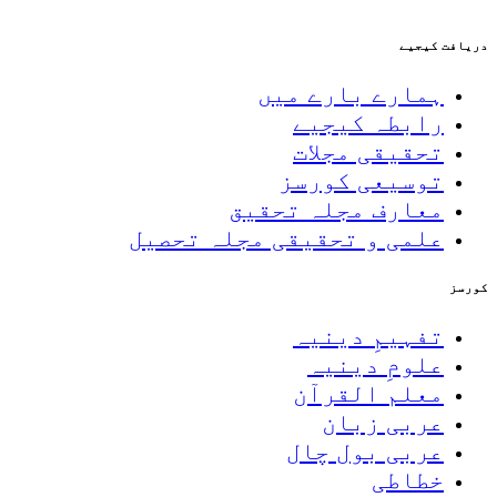
دریافت کیجیے
ہمارے بارے میں
رابطہ کیجیے
تحقیقی مجلات
توسیعی کورسز
معارف مجلہ تحقیق
علمی و تحقیقی مجلہ تحصیل
کورسز
تفہیمِ دینیہ
علومِ دینیہ
معلم القرآن
عربی زبان
عربی بول چال
خطاطی