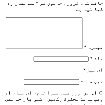
جائے گا۔
ضروری خانوں کو
*
سے نشان زد
کیا گیا ہے
تبصرہ
*
نام
*
ای میل
*
ویب‌ سائٹ
اس براؤزر میں میرا نام، ای میل، اور
ویب سائٹ محفوظ رکھیں اگلی بار جب میں
تبصرہ کرنے کےلیے۔