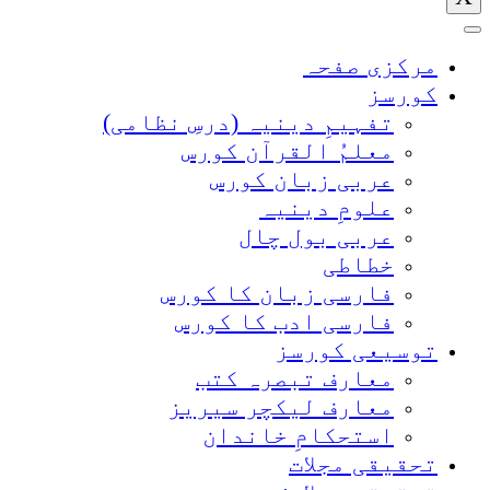
مرکزی صفحہ
کورسز
تفہیمِ دینیہ (درسِ نظامی)
معلمُ القرآن کورس
عربی زبان کورس
علومِ دینیہ
عربی بول چال
خطاطی
فارسی زبان کا کورس
فارسی ادب کا کورس
توسیعی کورسز
معارف تبصرہ کتب
معارف لیکچر سیریز
استحکامِ خاندان
تحقیقی مجلات