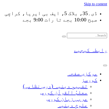
Skip to content
ڈی۔35، بلاک 5، ایف بی ایریا، کراچی
صبح 10:00 بجے تا رات 9:00 بجے
فَلَوْ لَا نَفَرَ مِنْ كُلِّ 
رابطہ کیجیے
مرکزی صفحہ
کورسز
تفہیمِ دینیہ (درسِ نظامی)
معلمُ القرآن کورس
عربی زبان کورس
علومِ دینیہ