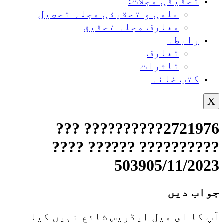
تحقیقی مجلات:
علمی و تحقیقی مجلہ تحصیل
معارف مجلہ تحقیق
رابطہ
تعارف
تاثرات
کتب خانہ
X
2721976?????????? ???
?????????? ?????? ????
503905/11/2023
جواب دیں
آپ کا ای میل ایڈریس شائع نہیں کیا