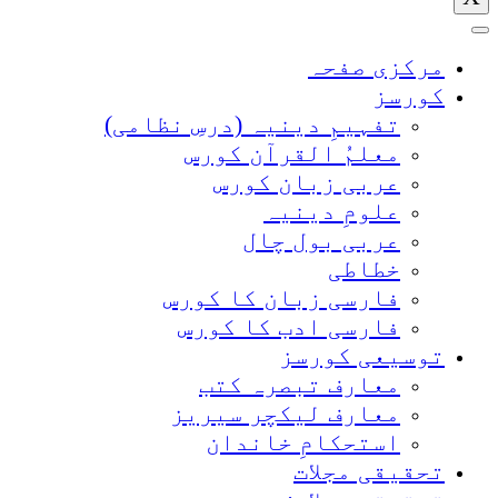
مرکزی صفحہ
کورسز
تفہیمِ دینیہ (درسِ نظامی)
معلمُ القرآن کورس
عربی زبان کورس
علومِ دینیہ
عربی بول چال
خطاطی
فارسی زبان کا کورس
فارسی ادب کا کورس
توسیعی کورسز
معارف تبصرہ کتب
معارف لیکچر سیریز
استحکامِ خاندان
تحقیقی مجلات