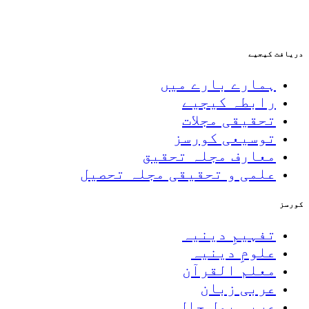
دریافت کیجیے
ہمارے بارے میں
رابطہ کیجیے
تحقیقی مجلات
توسیعی کورسز
معارف مجلہ تحقیق
علمی و تحقیقی مجلہ تحصیل
کورسز
تفہیمِ دینیہ
علومِ دینیہ
معلم القرآن
عربی زبان
عربی بول چال