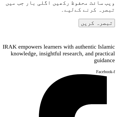
ویب سائٹ محفوظ رکھیں اگلی بار جب میں
تبصرہ کرنے کےلیے۔
IRAK empowers learners with authentic Islamic
knowledge, insightful research, and practical
guidance
Facebook-f