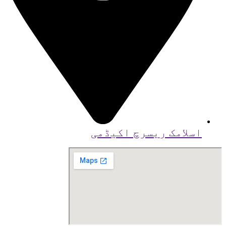
اسلامک ریسرچ اکیڈمی