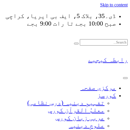
Skip to content
ڈی۔35، بلاک 5، ایف بی ایریا، کراچی
صبح 10:00 بجے تا رات 9:00 بجے
فَلَوْ لَا نَفَرَ مِنْ كُلّ
رابطہ کیجیے
مرکزی صفحہ
کورسز
تفہیمِ دینیہ (درسِ نظامی)
معلمُ القرآن کورس
عربی زبان کورس
علومِ دینیہ