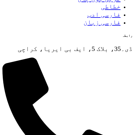
خطاطی
فارسی ادب
فارسی زبان
رابطہ
ڈی۔35، بلاک 5، ایف بی ایریا، کراچی