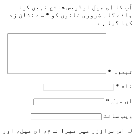
آپ کا ای میل ایڈریس شائع نہیں کیا
جائے گا۔
ضروری خانوں کو
*
سے نشان زد
کیا گیا ہے
تبصرہ
*
نام
*
ای میل
*
ویب‌ سائٹ
اس براؤزر میں میرا نام، ای میل، اور