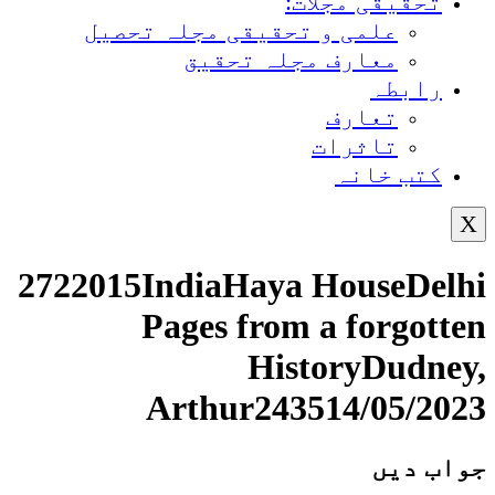
تحقیقی مجلات:
علمی و تحقیقی مجلہ تحصیل
معارف مجلہ تحقیق
رابطہ
تعارف
تاثرات
کتب خانہ
X
2722015IndiaHaya HouseDelhi
Pages from a forgotten
HistoryDudney,
Arthur243514/05/2023
جواب دیں