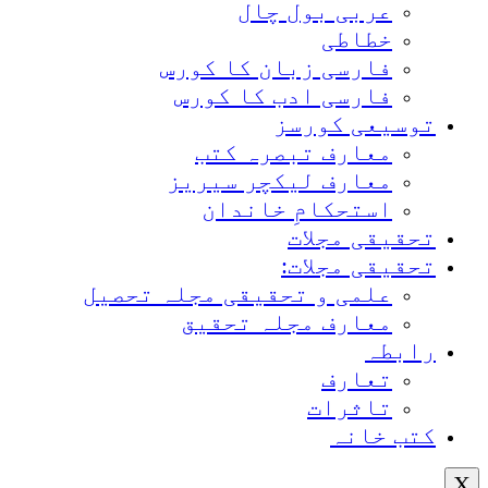
عربی بول چال
خطاطی
فارسی زبان کا کورس
فارسی ادب کا کورس
توسیعی کورسز
معارف تبصرہ کتب
معارف لیکچر سیریز
استحکامِ خاندان
تحقیقی مجلات
تحقیقی مجلات:
علمی و تحقیقی مجلہ تحصیل
معارف مجلہ تحقیق
رابطہ
تعارف
تاثرات
کتب خانہ
X