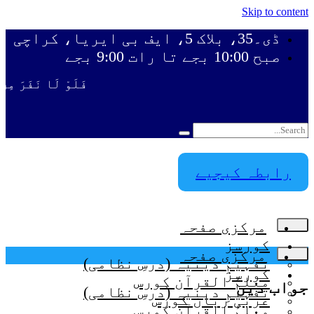
Skip to content
ڈی۔35، بلاک 5، ایف بی ایریا، کراچی
صبح 10:00 بجے تا رات 9:00 بجے
فَلَوْ لَا نَفَرَ مِنْ ك
رابطہ کیجیے
مرکزی صفحہ
کورسز
مرکزی صفحہ
تفہیمِ دینیہ (درسِ نظامی)
کورسز
معلمُ القرآن کورس
جواب دیں
تفہیمِ دینیہ (درسِ نظامی)
عربی زبان کورس
معلمُ القرآن کورس