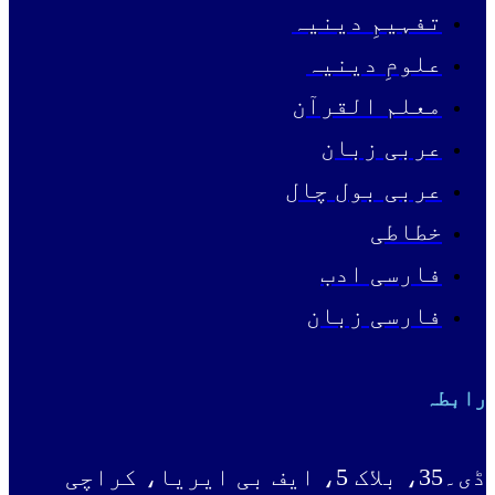
تفہیمِ دینیہ
علومِ دینیہ
معلم القرآن
عربی زبان
عربی بول چال
خطاطی
فارسی ادب
فارسی زبان
رابطہ
ڈی۔35، بلاک 5، ایف بی ایریا، کراچی