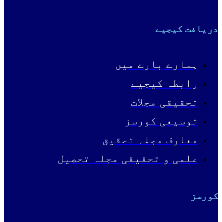
دریافت کیجیے
ہمارے بارے میں
رابطہ کیجیے
تحقیقی مجلات
توسیعی کورسز
معارف مجلہ تحقیق
علمی و تحقیقی مجلہ تحصیل
کورسز