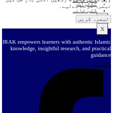
تاثرات
تبصرہ کرنے کےلیے۔
کتب خانہ
X
X
IRAK empowers learners with authentic Islamic
knowledge, insightful research, and practical
guidance
Facebook-f