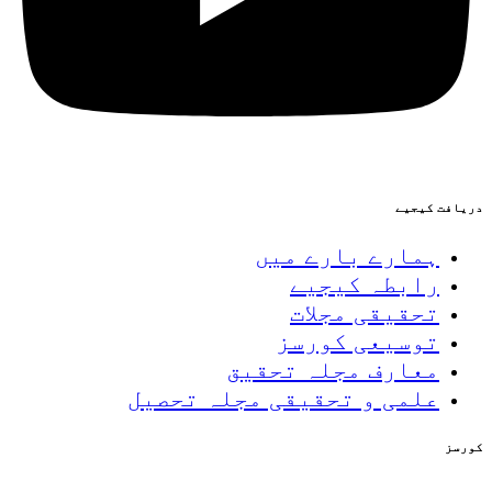
دریافت کیجیے
ہمارے بارے میں
رابطہ کیجیے
تحقیقی مجلات
توسیعی کورسز
معارف مجلہ تحقیق
علمی و تحقیقی مجلہ تحصیل
کورسز