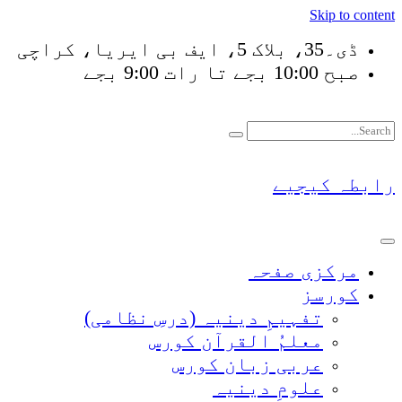
Skip to content
ڈی۔35، بلاک 5، ایف بی ایریا، کراچی
صبح 10:00 بجے تا رات 9:00 بجے
فَلَوْ لَا نَفَرَ مِنْ كُلّ
رابطہ کیجیے
مرکزی صفحہ
کورسز
تفہیمِ دینیہ (درسِ نظامی)
معلمُ القرآن کورس
عربی زبان کورس
علومِ دینیہ