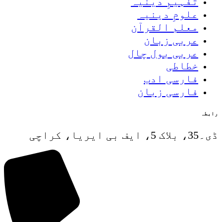
تفہیمِ دینیہ
علومِ دینیہ
معلم القرآن
عربی زبان
عربی بول چال
خطاطی
فارسی ادب
فارسی زبان
رابطہ
ڈی۔35، بلاک 5، ایف بی ایریا، کراچی