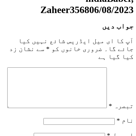
Zaheer356806/08/2023
جواب دیں
آپ کا ای میل ایڈریس شائع نہیں کیا
جائے گا۔
ضروری خانوں کو
*
سے نشان زد
کیا گیا ہے
تبصرہ
*
نام
*
ای میل
*