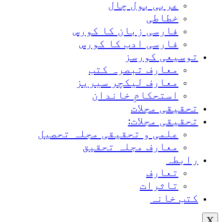
عربی بول چال
خطاطی
فارسی زبان کا کورس
فارسی ادب کا کورس
توسیعی کورسز
معارف تبصرہ کتب
معارف لیکچر سیریز
استحکامِ خاندان
تحقیقی مجلات
تحقیقی مجلات:
علمی و تحقیقی مجلہ تحصیل
معارف مجلہ تحقیق
رابطہ
تعارف
تاثرات
کتب خانہ
X