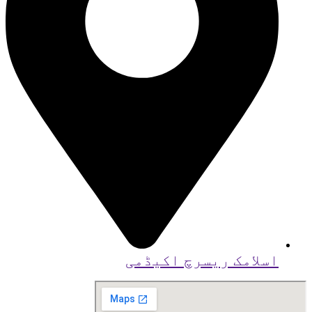
اسلامک ریسرچ اکیڈمی