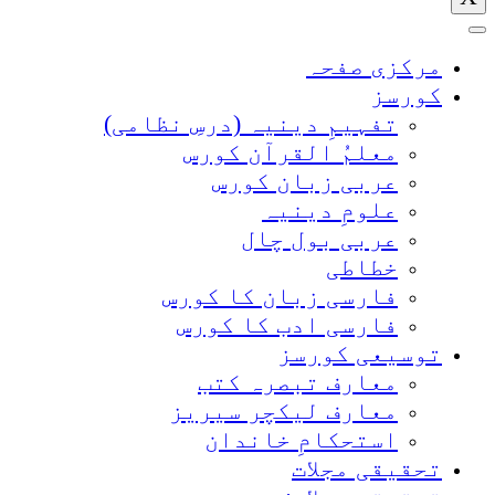
مرکزی صفحہ
کورسز
تفہیمِ دینیہ (درسِ نظامی)
معلمُ القرآن کورس
عربی زبان کورس
علومِ دینیہ
عربی بول چال
خطاطی
فارسی زبان کا کورس
فارسی ادب کا کورس
توسیعی کورسز
معارف تبصرہ کتب
معارف لیکچر سیریز
استحکامِ خاندان
تحقیقی مجلات