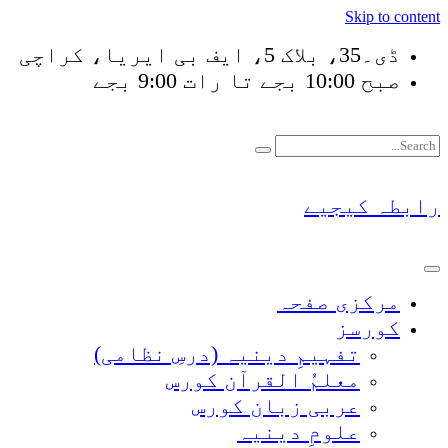
Skip to content
ڈی۔35، بلاک 5، ایف بی ایریا، کراچی
صبح 10:00 بجے تا رات 9:00 بجے
فَلَوْ لَا نَفَرَ مِنْ كُلّ
رابطہ کیجیے
مرکزی صفحہ
کورسز
تفہیمِ دینیہ (درسِ نظامی)
معلمُ القرآن کورس
عربی زبان کورس
علومِ دینیہ