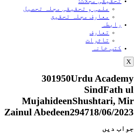
تحقیقی مجلات:
علمی و تحقیقی مجلہ تحصیل
معارف مجلہ تحقیق
رابطہ
تعارف
تاثرات
کتب خانہ
X
301950Urdu Academy
SindFath ul
MujahideenShushtari, Mir
Zainul Abedeen294718/06/2023
جواب دیں