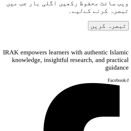
ویب سائٹ محفوظ رکھیں اگلی بار جب میں
تبصرہ کرنے کےلیے۔
IRAK empowers learners with authentic Islamic
knowledge, insightful research, and practical
guidance
Facebook-f