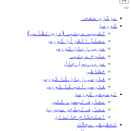
مرکزی صفحہ
کورسز
تفہیمِ دینیہ (درسِ نظامی)
معلمُ القرآن کورس
عربی زبان کورس
علومِ دینیہ
عربی بول چال
خطاطی
فارسی زبان کا کورس
فارسی ادب کا کورس
توسیعی کورسز
معارف تبصرہ کتب
معارف لیکچر سیریز
استحکامِ خاندان
تحقیقی مجلات