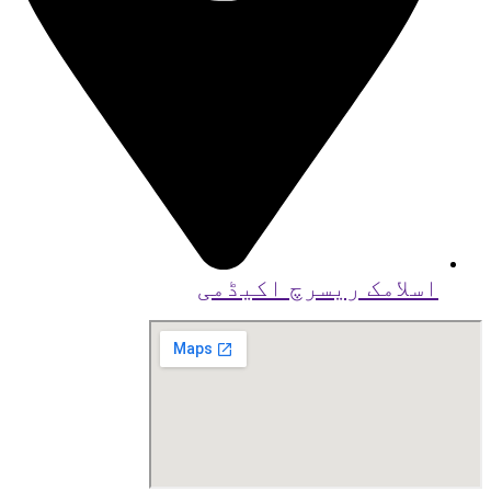
اسلامک ریسرچ اکیڈمی