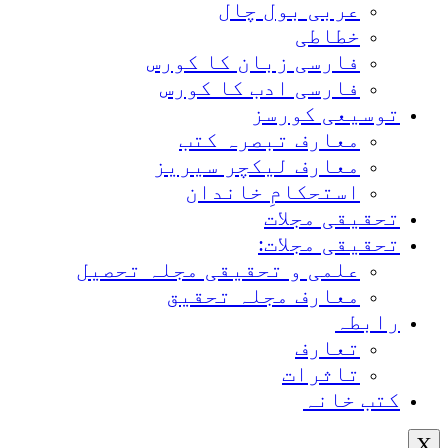
عربی بول چال
خطاطی
فارسی زبان کا کورس
فارسی ادب کا کورس
توسیعی کورسز
معارف تبصرہ کتب
معارف لیکچر سیریز
استحکامِ خاندان
تحقیقی مجلات
تحقیقی مجلات:
علمی و تحقیقی مجلہ تحصیل
معارف مجلہ تحقیق
رابطہ
تعارف
تاثرات
کتب خانہ
X