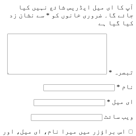
آپ کا ای میل ایڈریس شائع نہیں کیا
جائے گا۔
ضروری خانوں کو
*
سے نشان زد
کیا گیا ہے
تبصرہ
*
نام
*
ای میل
*
ویب‌ سائٹ
اس براؤزر میں میرا نام، ای میل، اور