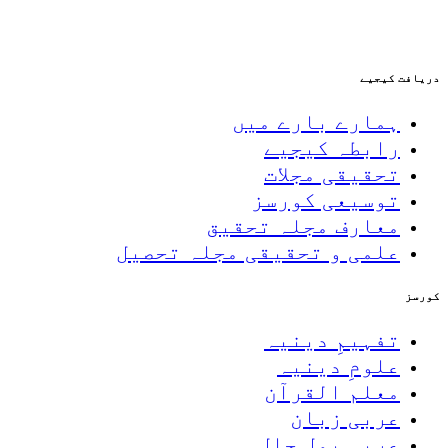
دریافت کیجیے
ہمارے بارے میں
رابطہ کیجیے
تحقیقی مجلات
توسیعی کورسز
معارف مجلہ تحقیق
علمی و تحقیقی مجلہ تحصیل
کورسز
تفہیمِ دینیہ
علومِ دینیہ
معلم القرآن
عربی زبان
عربی بول چال