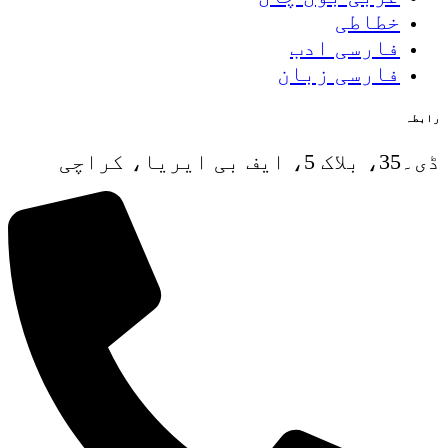
خطاطی
فارسی ادب
فارسی زبان
رابطہ
ڈی۔35، بلاک 5، ایف بی ایریا، کراچی