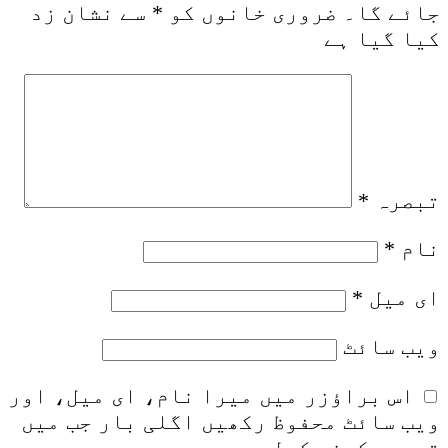
جائے گا۔
ضروری خانوں کو
*
سے نشان زد
کیا گیا ہے
تبصرہ
*
نام
*
ای میل
*
ویب‌ سائٹ
اس براؤزر میں میرا نام، ای میل، اور
ویب سائٹ محفوظ رکھیں اگلی بار جب میں
تبصرہ کرنے کےلیے۔