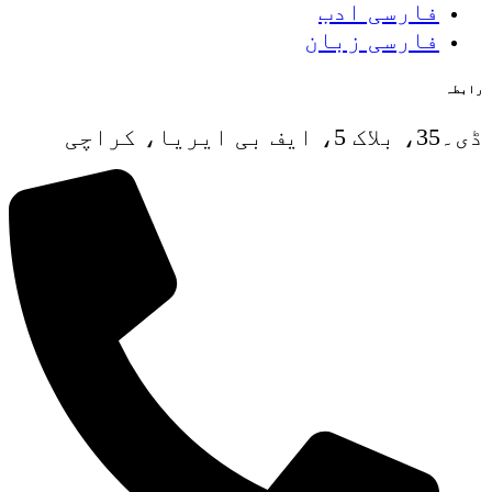
فارسی ادب
فارسی زبان
رابطہ
ڈی۔35، بلاک 5، ایف بی ایریا، کراچی