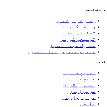
دریافت کیجیے
ہمارے بارے میں
رابطہ کیجیے
تحقیقی مجلات
توسیعی کورسز
معارف مجلہ تحقیق
علمی و تحقیقی مجلہ تحصیل
کورسز
تفہیمِ دینیہ
علومِ دینیہ
معلم القرآن
عربی زبان
عربی بول چال
خطاطی