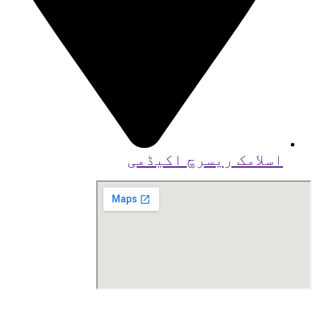
اسلامک ریسرچ اکیڈمی