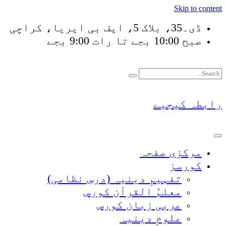
Skip to content
ڈی۔35، بلاک 5، ایف بی ایریا، کراچی
صبح 10:00 بجے تا رات 9:00 بجے
فَلَوْ لَا نَفَرَ مِنْ كُل
رابطہ کیجیے
مرکزی صفحہ
کورسز
تفہیمِ دینیہ (درسِ نظامی)
معلمُ القرآن کورس
عربی زبان کورس
علومِ دینیہ