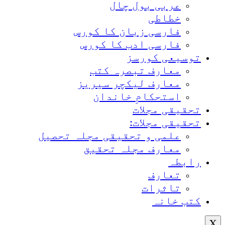
عربی بول چال
خطاطی
فارسی زبان کا کورس
فارسی ادب کا کورس
توسیعی کورسز
معارف تبصرہ کتب
معارف لیکچر سیریز
استحکامِ خاندان
تحقیقی مجلات
تحقیقی مجلات:
علمی و تحقیقی مجلہ تحصیل
معارف مجلہ تحقیق
رابطہ
تعارف
تاثرات
کتب خانہ
X