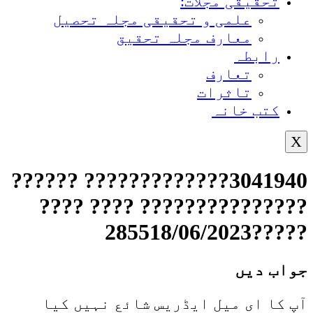
تحقیقی مجلات:
علمی و تحقیقی مجلہ تحصیل
معارف مجلہ تحقیق
رابطہ
تعارف
تاثرات
کتب خانہ
X
3041940????????????? ??????
??????????????? ???? ????
?????285518/06/2023
جواب دیں
آپ کا ای میل ایڈریس شائع نہیں کیا