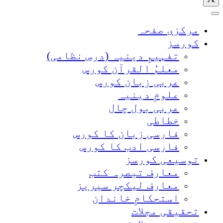
مرکزی صفحہ
کورسز
تفہیمِ دینیہ (درسِ نظامی)
معلمُ القرآن کورس
عربی زبان کورس
علومِ دینیہ
عربی بول چال
خطاطی
فارسی زبان کا کورس
فارسی ادب کا کورس
توسیعی کورسز
معارف تبصرہ کتب
معارف لیکچر سیریز
استحکامِ خاندان
تحقیقی مجلات