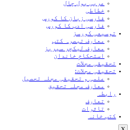
عربی بول چال
خطاطی
فارسی زبان کا کورس
فارسی ادب کا کورس
توسیعی کورسز
معارف تبصرہ کتب
معارف لیکچر سیریز
استحکامِ خاندان
تحقیقی مجلات
تحقیقی مجلات:
علمی و تحقیقی مجلہ تحصیل
معارف مجلہ تحقیق
رابطہ
تعارف
تاثرات
کتب خانہ
X