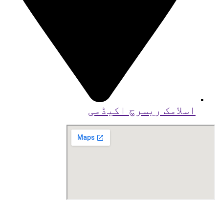
اسلامک ریسرچ اکیڈمی