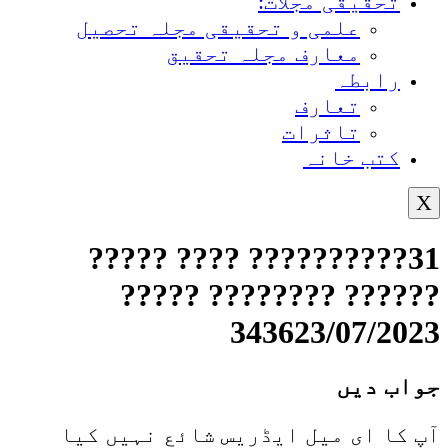
تحقیقی مجلات:
علمی و تحقیقی مجلہ تحصیل
معارف مجلہ تحقیق
رابطہ
تعارف
تاثرات
کتب خانہ
X
31?????????? ???? ?????
?????? ???????? ?????
343623/07/2023
جواب دیں
آپ کا ای میل ایڈریس شائع نہیں کیا