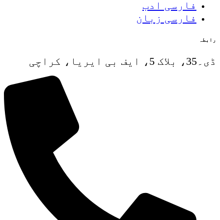
فارسی ادب
فارسی زبان
رابطہ
ڈی۔35، بلاک 5، ایف بی ایریا، کراچی