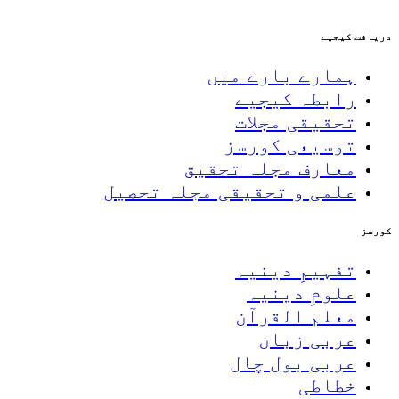
دریافت کیجیے
ہمارے بارے میں
رابطہ کیجیے
تحقیقی مجلات
توسیعی کورسز
معارف مجلہ تحقیق
علمی و تحقیقی مجلہ تحصیل
کورسز
تفہیمِ دینیہ
علومِ دینیہ
معلم القرآن
عربی زبان
عربی بول چال
خطاطی