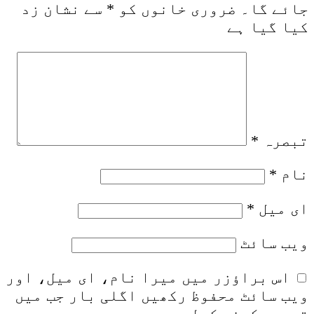
جائے گا۔
ضروری خانوں کو
*
سے نشان زد
کیا گیا ہے
تبصرہ
*
نام
*
ای میل
*
ویب‌ سائٹ
اس براؤزر میں میرا نام، ای میل، اور
ویب سائٹ محفوظ رکھیں اگلی بار جب میں
تبصرہ کرنے کےلیے۔