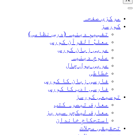
مرکزی صفحہ
کورسز
تفہیمِ دینیہ (درسِ نظامی)
معلمُ القرآن کورس
عربی زبان کورس
علومِ دینیہ
عربی بول چال
خطاطی
فارسی زبان کا کورس
فارسی ادب کا کورس
توسیعی کورسز
معارف تبصرہ کتب
معارف لیکچر سیریز
استحکامِ خاندان
تحقیقی مجلات