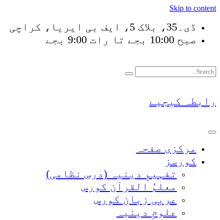
Skip to content
ڈی۔35، بلاک 5، ایف بی ایریا، کراچی
صبح 10:00 بجے تا رات 9:00 بجے
فَلَوْ لَا نَفَرَ مِنْ كُل
رابطہ کیجیے
مرکزی صفحہ
کورسز
تفہیمِ دینیہ (درسِ نظامی)
معلمُ القرآن کورس
عربی زبان کورس
علومِ دینیہ