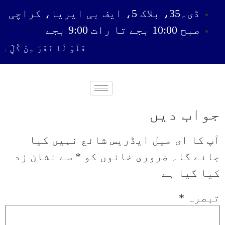
ڈی۔35، بلاک 5، ایف بی ایریا، کراچی
صبح 10:00 بجے تا رات 9:00 بجے
فَلَوْ لَا نَفَرَ مِنْ كُلِّ فِ
جواب دیں
آپ کا ای میل ایڈریس شائع نہیں کیا
جائے گا۔
ضروری خانوں کو
*
سے نشان زد
کیا گیا ہے
تبصرہ
*