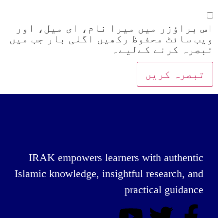
اس براؤزر میں میرا نام، ای میل، اور
ویب سائٹ محفوظ رکھیں اگلی بار جب میں
تبصرہ کرنے کےلیے۔
IRAK empowers learners with authentic
Islamic knowledge, insightful research, and
practical guidance