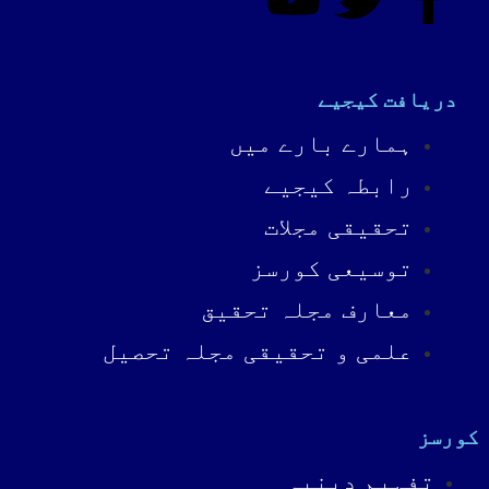
دریافت کیجیے
ہمارے بارے میں
رابطہ کیجیے
تحقیقی مجلات
توسیعی کورسز
معارف مجلہ تحقیق
علمی و تحقیقی مجلہ تحصیل
کورسز
تفہیمِ دینیہ