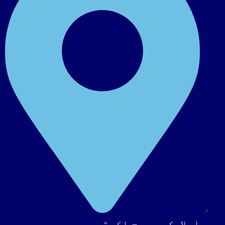
اسلامک ریسرچ اکیڈمی