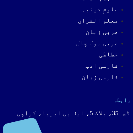
علومِ دینیہ
معلم القرآن
عربی زبان
عربی بول چال
خطاطی
فارسی ادب
فارسی زبان
رابطہ
ڈی۔35، بلاک 5، ایف بی ایریا، کراچی