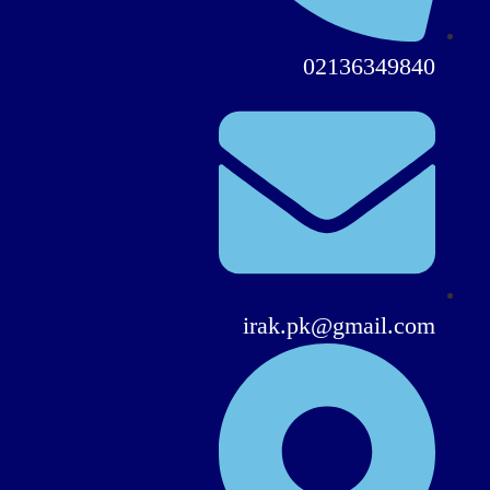
02136349840
irak.pk@gmail.com