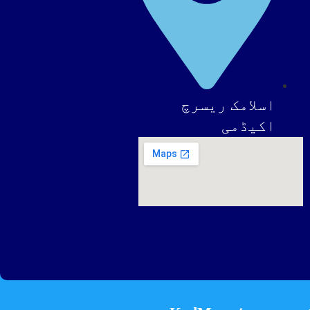
اسلامک ریسرچ
اکیڈمی