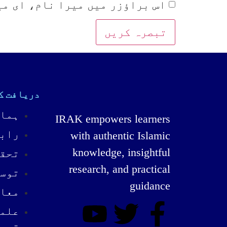
اس براؤزر میں میرا نام، ای می
دریافت ک
ہمار
IRAK empowers learners
رابط
with authentic Islamic
knowledge, insightful
تحقی
research, and practical
توسی
guidance
معار
علمی
تحص