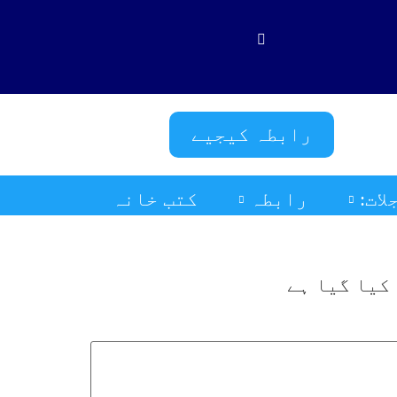
فَلَوْ لَا نَفَرَ مِنْ كُلِّ فِرْقَةٍ مِّنْهُمْ
رابطہ کیجیے
ات:
رابطہ
کتب خانہ
کیا گیا ہے