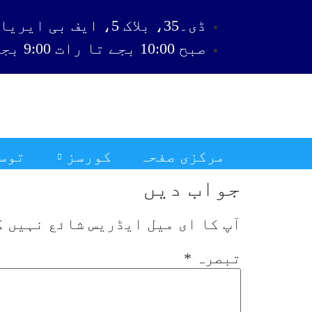
ڈی۔35، بلاک 5، ایف بی ایریا، کراچی
صبح 10:00 بجے تا رات 9:00 بجے
مرکزی صفحہ
کورسز
توس
جواب دیں
آپ کا ای میل ایڈریس شائع نہیں ک
تبصرہ
*