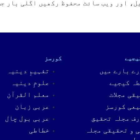
ل، اور ویب سائٹ محفوظ رکھیں اگلی بار ج
یجیے
کورسز
ے بارے میں
تفہیمِ دینیہ
ہ کیجیے
علومِ دینیہ
قی مجلات
معلم القرآن
عی کورسز
عربی زبان
ف مجلہ تحقیق
عربی بول چال
 و تحقیقی مجلہ
خطاطی
یل