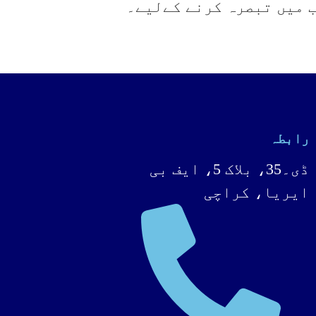
ب میں تبصرہ کرنے کےلیے۔
رابطہ
ڈی۔35، بلاک 5، ایف بی
ایریا، کراچی