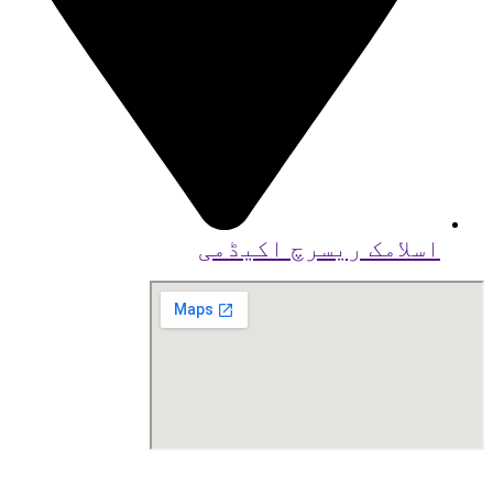
اسلامک ریسرچ اکیڈمی