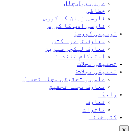
عربی بول چال
خطاطی
فارسی زبان کا کورس
فارسی ادب کا کورس
توسیعی کورسز
معارف تبصرہ کتب
معارف لیکچر سیریز
استحکامِ خاندان
تحقیقی مجلات
تحقیقی مجلات:
علمی و تحقیقی مجلہ تحصیل
معارف مجلہ تحقیق
رابطہ
تعارف
تاثرات
کتب خانہ
X