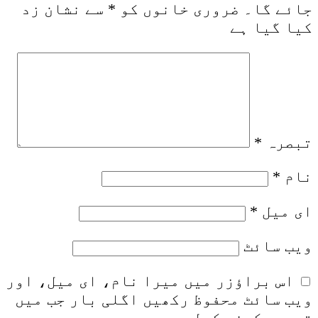
جائے گا۔
ضروری خانوں کو
*
سے نشان زد
کیا گیا ہے
تبصرہ
*
نام
*
ای میل
*
ویب‌ سائٹ
اس براؤزر میں میرا نام، ای میل، اور
ویب سائٹ محفوظ رکھیں اگلی بار جب میں
تبصرہ کرنے کےلیے۔