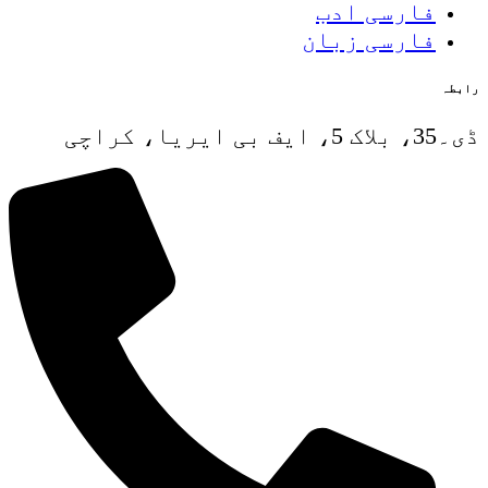
فارسی ادب
فارسی زبان
رابطہ
ڈی۔35، بلاک 5، ایف بی ایریا، کراچی