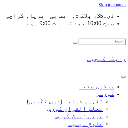
Skip to content
ڈی۔35، بلاک 5، ایف بی ایریا، کراچی
صبح 10:00 بجے تا رات 9:00 بجے
فَلَوْ لَا نَفَرَ مِنْ كُل
رابطہ کیجیے
مرکزی صفحہ
کورسز
تفہیمِ دینیہ (درسِ نظامی)
معلمُ القرآن کورس
عربی زبان کورس
علومِ دینیہ