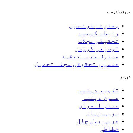
دریافت کیجیے
ہمارے بارے میں
رابطہ کیجیے
تحقیقی مجلات
توسیعی کورسز
معارف مجلہ تحقیق
علمی و تحقیقی مجلہ تحصیل
کورسز
تفہیمِ دینیہ
علومِ دینیہ
معلم القرآن
عربی زبان
عربی بول چال
خطاطی