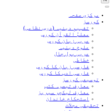
مرکزی صفحہ
کورسز
تفہیمِ دینیہ (درسِ نظامی)
معلمُ القرآن کورس
عربی زبان کورس
علومِ دینیہ
عربی بول چال
خطاطی
فارسی زبان کا کورس
فارسی ادب کا کورس
توسیعی کورسز
معارف تبصرہ کتب
معارف لیکچر سیریز
استحکامِ خاندان
تحقیقی مجلات