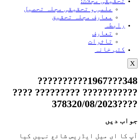
تحقیقی مجلات:
علمی و تحقیقی مجلہ تحصیل
معارف مجلہ تحقیق
رابطہ
تعارف
تاثرات
کتب خانہ
X
348???1967??????????
??????????? ????????? ????
????378320/08/2023
جواب دیں
آپ کا ای میل ایڈریس شائع نہیں کیا