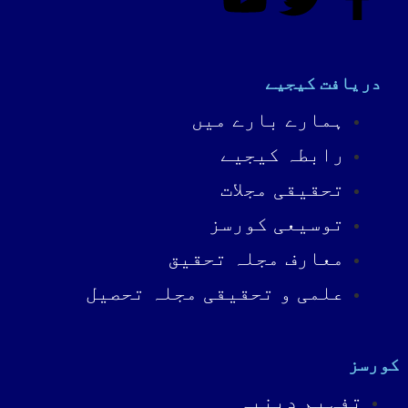
دریافت کیجیے
ہمارے بارے میں
رابطہ کیجیے
تحقیقی مجلات
توسیعی کورسز
معارف مجلہ تحقیق
علمی و تحقیقی مجلہ تحصیل
کورسز
تفہیمِ دینیہ