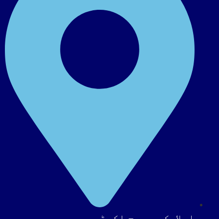
اسلامک ریسرچ اکیڈمی