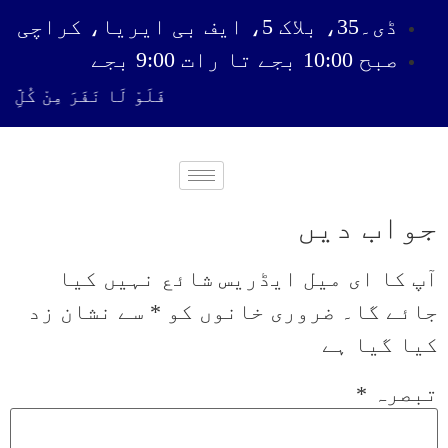
ڈی۔35، بلاک 5، ایف بی ایریا، کراچی
صبح 10:00 بجے تا رات 9:00 بجے
فَلَوْ لَا نَفَرَ مِنْ كُلِّ ف
جواب دیں
آپ کا ای میل ایڈریس شائع نہیں کیا
جائے گا۔
ضروری خانوں کو
*
سے نشان زد
کیا گیا ہے
تبصرہ
*