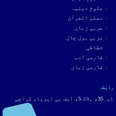
علومِ دینیہ
معلم القرآن
عربی زبان
عربی بول چال
خطاطی
فارسی ادب
فارسی زبان
رابطہ
ڈی۔35، بلاک 5، ایف بی ایریا، کراچی