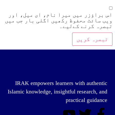
اس براؤزر میں میرا نام، ای میل، اور
ویب سائٹ محفوظ رکھیں اگلی بار جب میں
تبصرہ کرنے کےلیے۔
IRAK empowers learners with authentic
Islamic knowledge, insightful research, and
practical guidance