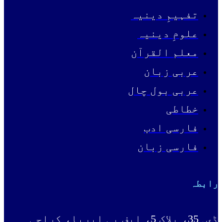
تفہیمِ دینیہ
علومِ دینیہ
معلم القرآن
عربی زبان
عربی بول چال
خطاطی
فارسی ادب
فارسی زبان
رابطہ
ڈی۔35، بلاک 5، ایف بی ایریا، کراچی