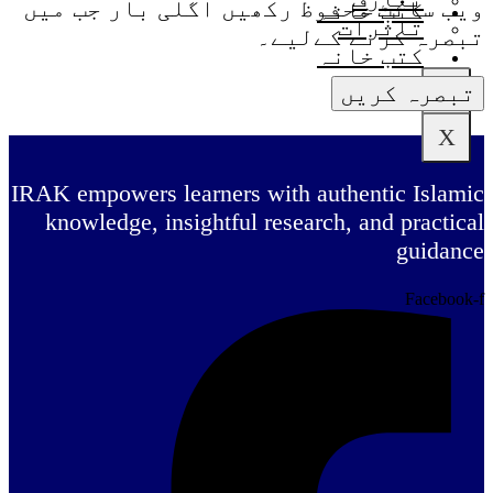
ویب سائٹ محفوظ رکھیں اگلی بار جب میں
کتب خانہ
تاثرات
تبصرہ کرنے کےلیے۔
کتب خانہ
X
X
IRAK empowers learners with authentic Islamic
knowledge, insightful research, and practical
guidance
Facebook-f