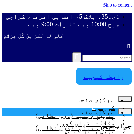
Skip to content
ڈی۔35، بلاک 5، ایف بی ایریا، کراچی
صبح 10:00 بجے تا رات 9:00 بجے
فَلَوْ لَا نَفَرَ مِنْ كُلِّ فِرْقَةٍ م
رابطہ کیجیے
مرکزی صفحہ
کورسز
مرکزی صفحہ
تفہیمِ دینیہ (درسِ نظامی)
کورسز
معلمُ القرآن کورس
جواب دیں
تفہیمِ دینیہ (درسِ نظامی)
عربی زبان کورس