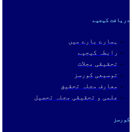
دریافت کیجیے
ہمارے بارے میں
رابطہ کیجیے
تحقیقی مجلات
توسیعی کورسز
معارف مجلہ تحقیق
علمی و تحقیقی مجلہ تحصیل
کورسز