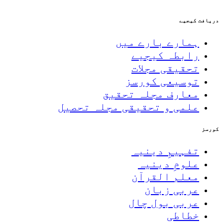
دریافت کیجیے
ہمارے بارے میں
رابطہ کیجیے
تحقیقی مجلات
توسیعی کورسز
معارف مجلہ تحقیق
علمی و تحقیقی مجلہ تحصیل
کورسز
تفہیمِ دینیہ
علومِ دینیہ
معلم القرآن
عربی زبان
عربی بول چال
خطاطی