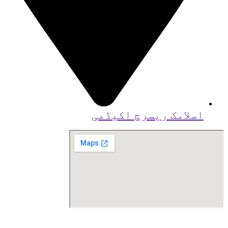
اسلامک ریسرچ اکیڈمی