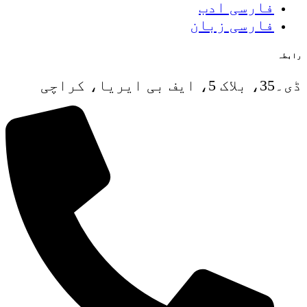
فارسی ادب
فارسی زبان
رابطہ
ڈی۔35، بلاک 5، ایف بی ایریا، کراچی