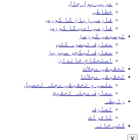
عربی بول چال
خطاطی
فارسی زبان کا کورس
فارسی ادب کا کورس
توسیعی کورسز
معارف تبصرہ کتب
معارف لیکچر سیریز
استحکامِ خاندان
تحقیقی مجلات
تحقیقی مجلات:
علمی و تحقیقی مجلہ تحصیل
معارف مجلہ تحقیق
رابطہ
تعارف
تاثرات
کتب خانہ
X