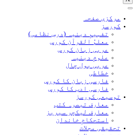
مرکزی صفحہ
کورسز
تفہیمِ دینیہ (درسِ نظامی)
معلمُ القرآن کورس
عربی زبان کورس
علومِ دینیہ
عربی بول چال
خطاطی
فارسی زبان کا کورس
فارسی ادب کا کورس
توسیعی کورسز
معارف تبصرہ کتب
معارف لیکچر سیریز
استحکامِ خاندان
تحقیقی مجلات