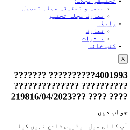
تحقیقی مجلات:
علمی و تحقیقی مجلہ تحصیل
معارف مجلہ تحقیق
رابطہ
تعارف
تاثرات
کتب خانہ
X
4001993?????????? ???????
?????????? ??????????????
???? ???? ???219816/04/2023
جواب دیں
آپ کا ای میل ایڈریس شائع نہیں کیا