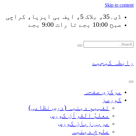
Skip to content
ڈی۔35، بلاک 5، ایف بی ایریا، کراچی
صبح 10:00 بجے تا رات 9:00 بجے
فَلَوْ لَا نَفَرَ مِنْ كُلِّ
رابطہ کیجیے
مرکزی صفحہ
کورسز
تفہیمِ دینیہ (درسِ نظامی)
معلمُ القرآن کورس
عربی زبان کورس
علومِ دینیہ