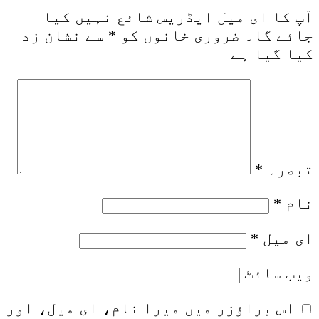
آپ کا ای میل ایڈریس شائع نہیں کیا
جائے گا۔
ضروری خانوں کو
*
سے نشان زد
کیا گیا ہے
تبصرہ
*
نام
*
ای میل
*
ویب‌ سائٹ
اس براؤزر میں میرا نام، ای میل، اور