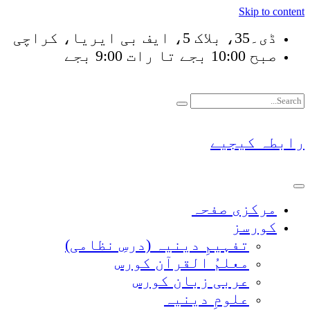
Skip to content
ڈی۔35، بلاک 5، ایف بی ایریا، کراچی
صبح 10:00 بجے تا رات 9:00 بجے
فَلَوْ لَا نَفَرَ مِنْ كُ
رابطہ کیجیے
مرکزی صفحہ
کورسز
تفہیمِ دینیہ (درسِ نظامی)
معلمُ القرآن کورس
عربی زبان کورس
علومِ دینیہ