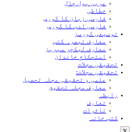
عربی بول چال
خطاطی
فارسی زبان کا کورس
فارسی ادب کا کورس
توسیعی کورسز
معارف تبصرہ کتب
معارف لیکچر سیریز
استحکامِ خاندان
تحقیقی مجلات
تحقیقی مجلات:
علمی و تحقیقی مجلہ تحصیل
معارف مجلہ تحقیق
رابطہ
تعارف
تاثرات
کتب خانہ
X