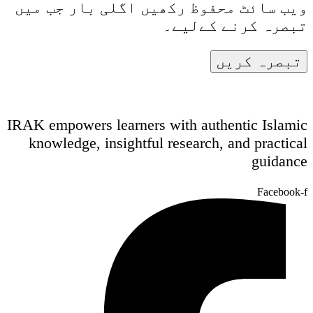
ویب سائٹ محفوظ رکھیں اگلی بار جب میں
تبصرہ کرنے کےلیے۔
IRAK empowers learners with authentic Islamic
knowledge, insightful research, and practical
guidance
Facebook-f