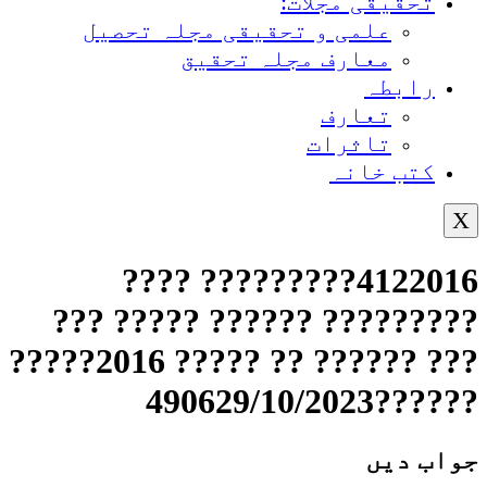
تحقیقی مجلات:
علمی و تحقیقی مجلہ تحصیل
معارف مجلہ تحقیق
رابطہ
تعارف
تاثرات
کتب خانہ
X
4122016????????? ????
????????? ?????? ????? ???
??? ?????? ?? ????? 2016?????
??????490629/10/2023
جواب دیں