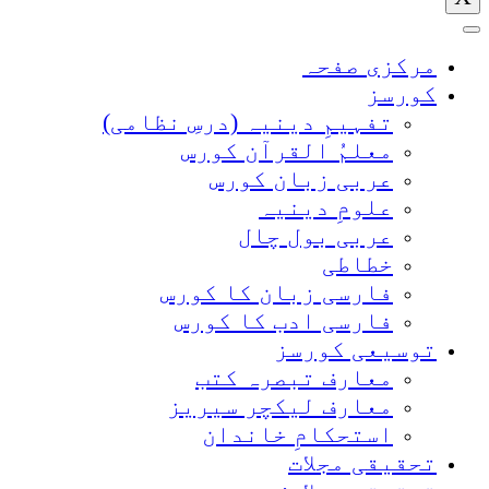
مرکزی صفحہ
کورسز
تفہیمِ دینیہ (درسِ نظامی)
معلمُ القرآن کورس
عربی زبان کورس
علومِ دینیہ
عربی بول چال
خطاطی
فارسی زبان کا کورس
فارسی ادب کا کورس
توسیعی کورسز
معارف تبصرہ کتب
معارف لیکچر سیریز
استحکامِ خاندان
تحقیقی مجلات