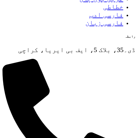
خطاطی
فارسی ادب
فارسی زبان
رابطہ
ڈی۔35، بلاک 5، ایف بی ایریا، کراچی