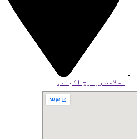
اسلامک ریسرچ اکیڈمی