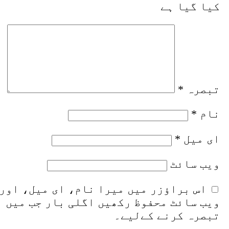
یا گیا ہے
بصرہ
*
ام
*
ی میل
*
یب‌ سائٹ
اس براؤزر میں میرا نام، ای میل، اور
یب سائٹ محفوظ رکھیں اگلی بار جب میں
بصرہ کرنے کےلیے۔