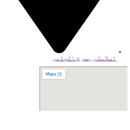
اسلامک ریسرچ اکیڈمی
 کاپی رائٹ
2026
بذریعہ اسلامک ریسرچ