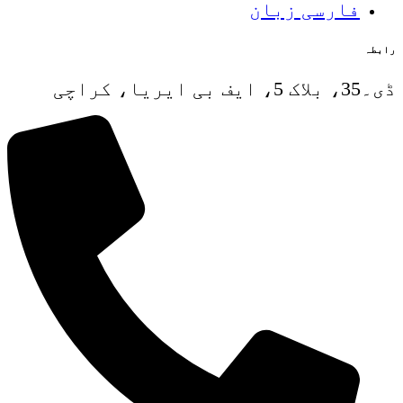
فارسی زبان
بطہ
، ایف بی ایریا، کراچی