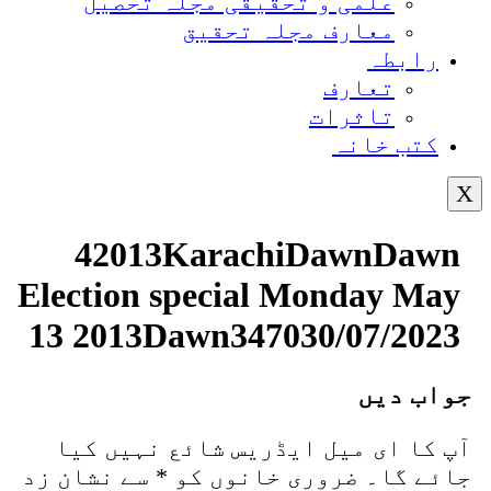
علمی و تحقیقی مجلہ تحصیل
معارف مجلہ تحقیق
رابطہ
تعارف
تاثرات
کتب خانہ
42013KarachiDawnDawn
Election special Monday May
13 2013Dawn347030/07/2023
واب دیں
پ کا ای میل ایڈریس شائع نہیں کیا
ائے گا۔
ضروری خانوں کو
*
سے نشان زد