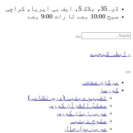
Sk
ڈی۔35، بلاک 5، ایف بی ایریا، کراچی
صبح 10:00 بجے تا رات 9:00 بجے
cont
فَلَوْ ل
بطہ کیجیے
مرکزی صفحہ
کورسز
تفہیمِ دینیہ (درسِ نظامی)
معلمُ القرآن کورس
عربی زبان کورس
علومِ دینیہ
عربی بول چال