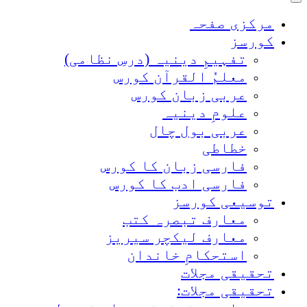
مرکزی صفحہ
کورسز
تفہیمِ دینیہ (درسِ نظامی)
معلمُ القرآن کورس
عربی زبان کورس
علومِ دینیہ
عربی بول چال
خطاطی
فارسی زبان کا کورس
فارسی ادب کا کورس
توسیعی کورسز
معارف تبصرہ کتب
معارف لیکچر سیریز
استحکامِ خاندان
تحقیقی مجلات
تحقیقی مجلات: