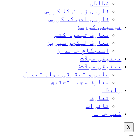
خطاطی
فارسی زبان کا کورس
فارسی ادب کا کورس
توسیعی کورسز
معارف تبصرہ کتب
معارف لیکچر سیریز
استحکامِ خاندان
تحقیقی مجلات
تحقیقی مجلات:
علمی و تحقیقی مجلہ تحصیل
معارف مجلہ تحقیق
رابطہ
تعارف
تاثرات
کتب خانہ