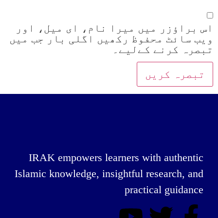
اس براؤزر میں میرا نام، ای میل، اور
ویب سائٹ محفوظ رکھیں اگلی بار جب میں
تبصرہ کرنے کےلیے۔
IRAK empowers learners with authentic
Islamic knowledge, insightful research, and
practical guidance