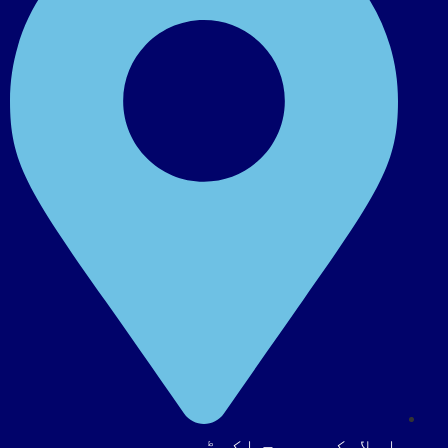
اسلامک ریسرچ اکیڈمی