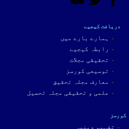
دریافت کیجیے
ہمارے بارے میں
رابطہ کیجیے
تحقیقی مجلات
توسیعی کورسز
معارف مجلہ تحقیق
علمی و تحقیقی مجلہ تحصیل
کورسز
تفہیمِ دینیہ