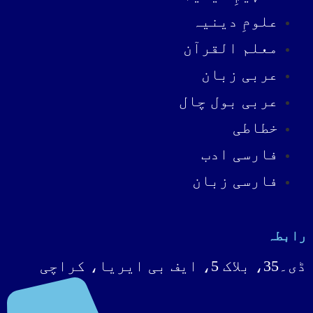
علومِ دینیہ
معلم القرآن
عربی زبان
عربی بول چال
خطاطی
فارسی ادب
فارسی زبان
رابطہ
ڈی۔35، بلاک 5، ایف بی ایریا، کراچی