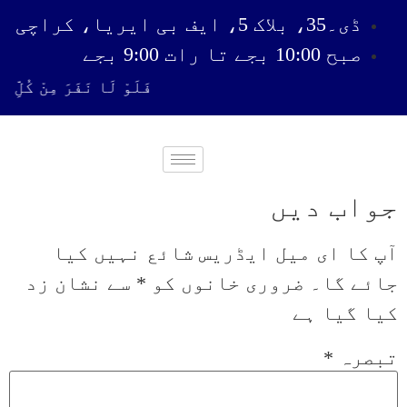
ڈی۔35، بلاک 5، ایف بی ایریا، کراچی
صبح 10:00 بجے تا رات 9:00 بجے
فَلَوْ لَا نَفَرَ مِنْ كُلِّ ف
جواب دیں
آپ کا ای میل ایڈریس شائع نہیں کیا
جائے گا۔
ضروری خانوں کو
*
سے نشان زد
کیا گیا ہے
تبصرہ
*