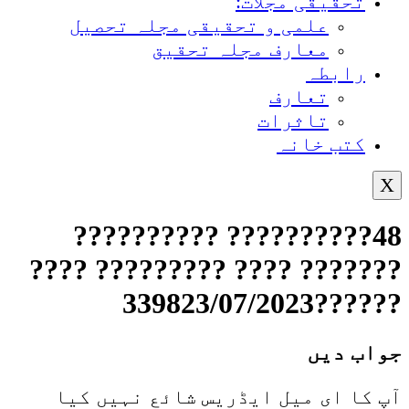
تحقیقی مجلات:
علمی و تحقیقی مجلہ تحصیل
معارف مجلہ تحقیق
رابطہ
تعارف
تاثرات
کتب خانہ
X
48?????????? ??????????
??????? ???? ????????? ????
??????339823/07/2023
جواب دیں
آپ کا ای میل ایڈریس شائع نہیں کیا