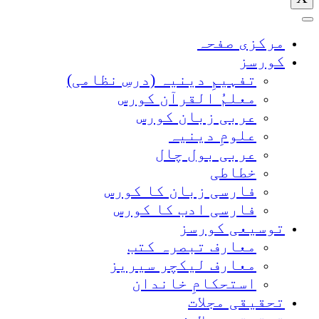
مرکزی صفحہ
کورسز
تفہیمِ دینیہ (درسِ نظامی)
معلمُ القرآن کورس
عربی زبان کورس
علومِ دینیہ
عربی بول چال
خطاطی
فارسی زبان کا کورس
فارسی ادب کا کورس
توسیعی کورسز
معارف تبصرہ کتب
معارف لیکچر سیریز
استحکامِ خاندان
تحقیقی مجلات