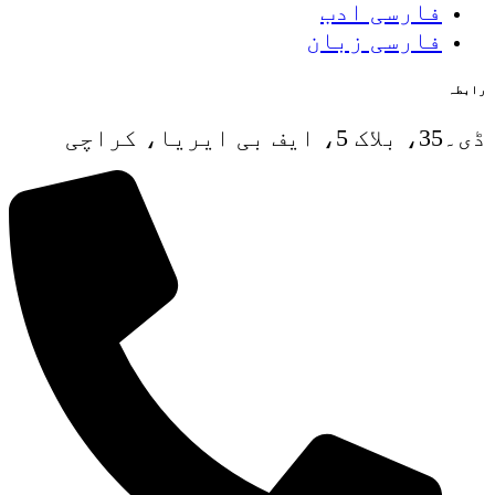
فارسی ادب
فارسی زبان
رابطہ
ڈی۔35، بلاک 5، ایف بی ایریا، کراچی