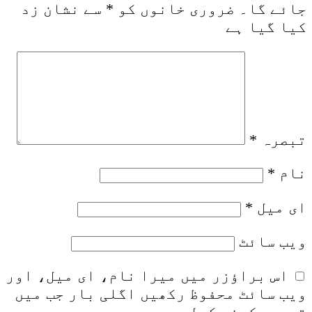
جائے گا۔
ضروری خانوں کو
*
سے نشان زد
کیا گیا ہے
تبصرہ
*
نام
*
ای میل
*
ویب‌ سائٹ
اس براؤزر میں میرا نام، ای میل، اور
ویب سائٹ محفوظ رکھیں اگلی بار جب میں
تبصرہ کرنے کےلیے۔