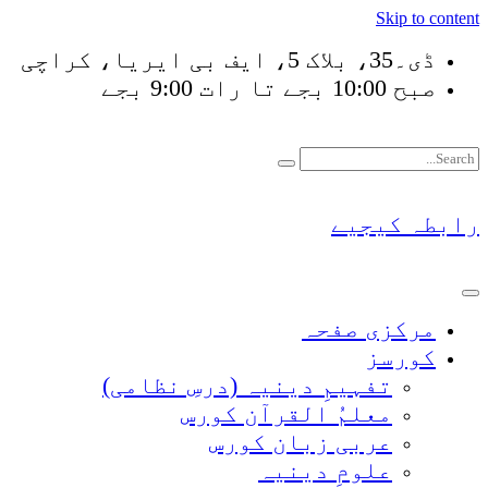
Skip to content
ڈی۔35، بلاک 5، ایف بی ایریا، کراچی
صبح 10:00 بجے تا رات 9:00 بجے
فَلَوْ لَا نَفَرَ مِنْ كُلّ
رابطہ کیجیے
مرکزی صفحہ
کورسز
تفہیمِ دینیہ (درسِ نظامی)
معلمُ القرآن کورس
عربی زبان کورس
علومِ دینیہ