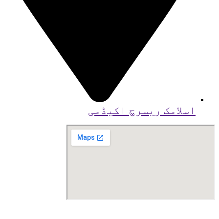
اسلامک ریسرچ اکیڈمی