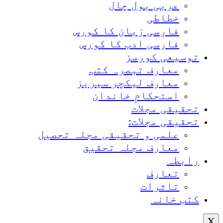
عربی بول چال
خطاطی
فارسی زبان کا کورس
فارسی ادب کا کورس
توسیعی کورسز
معارف تبصرہ کتب
معارف لیکچر سیریز
استحکامِ خاندان
تحقیقی مجلات
تحقیقی مجلات:
علمی و تحقیقی مجلہ تحصیل
معارف مجلہ تحقیق
رابطہ
تعارف
تاثرات
کتب خانہ
X