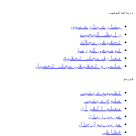
دریافت کیجیے
ہمارے بارے میں
رابطہ کیجیے
تحقیقی مجلات
توسیعی کورسز
معارف مجلہ تحقیق
علمی و تحقیقی مجلہ تحصیل
کورسز
تفہیمِ دینیہ
علومِ دینیہ
معلم القرآن
عربی زبان
عربی بول چال
خطاطی