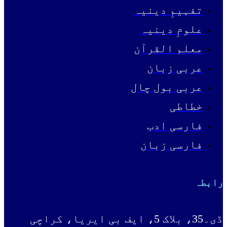
تفہیمِ دینیہ
علومِ دینیہ
معلم القرآن
عربی زبان
عربی بول چال
خطاطی
فارسی ادب
فارسی زبان
رابطہ
ڈی۔35، بلاک 5، ایف بی ایریا، کراچی