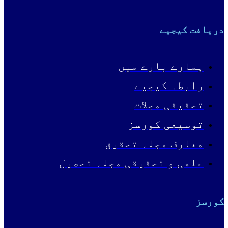
دریافت کیجیے
ہمارے بارے میں
رابطہ کیجیے
تحقیقی مجلات
توسیعی کورسز
معارف مجلہ تحقیق
علمی و تحقیقی مجلہ تحصیل
کورسز