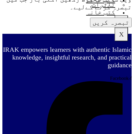
تاثرات
تبصرہ کرنے کےلیے۔
کتب خانہ
X
X
IRAK empowers learners with authentic Islamic
knowledge, insightful research, and practical
guidance
Facebook-f