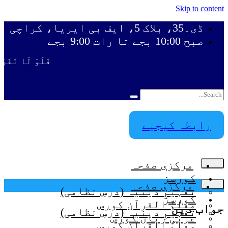
Skip to content
ڈی۔35، بلاک 5، ایف بی ایریا، کراچی
صبح 10:00 بجے تا رات 9:00 بجے
فَلَوْ لَا نَفَرَ مِ
رابطہ کیجیے
مرکزی صفحہ
کورسز
مرکزی صفحہ
تفہیمِ دینیہ (درسِ نظامی)
کورسز
معلمُ القرآن کورس
جواب دیں
تفہیمِ دینیہ (درسِ نظامی)
عربی زبان کورس
معلمُ القرآن کورس