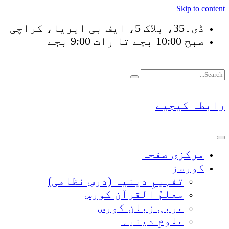
Skip to content
ڈی۔35، بلاک 5، ایف بی ایریا، کراچی
صبح 10:00 بجے تا رات 9:00 بجے
فَلَوْ 
رابطہ کیجیے
مرکزی صفحہ
کورسز
تفہیمِ دینیہ (درسِ نظامی)
معلمُ القرآن کورس
عربی زبان کورس
علومِ دینیہ