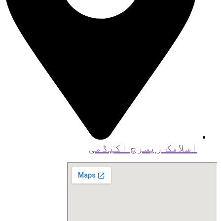
اسلامک ریسرچ اکیڈمی