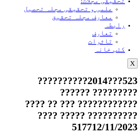
تحقیقی مجلات:
علمی و تحقیقی مجلہ تحصیل
معارف مجلہ تحقیق
رابطہ
تعارف
تاثرات
کتب خانہ
X
523???2014??????????
????????? ??????
???????????? ??? ?? ????
?????????? ????? ????
517712/11/2023