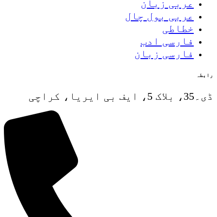
عربی زبان
عربی بول چال
خطاطی
فارسی ادب
فارسی زبان
رابطہ
ڈی۔35، بلاک 5، ایف بی ایریا، کراچی