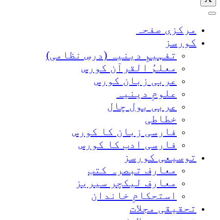
مرکزی صفحہ
کورسز
تفہیمِ دینیہ (درسِ نظامی)
معلمُ القرآن کورس
عربی زبان کورس
علومِ دینیہ
عربی بول چال
خطاطی
فارسی زبان کا کورس
فارسی ادب کا کورس
توسیعی کورسز
معارف تبصرہ کتب
معارف لیکچر سیریز
استحکامِ خاندان
تحقیقی مجلات