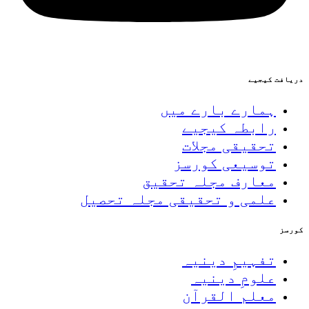
دریافت کیجیے
ہمارے بارے میں
رابطہ کیجیے
تحقیقی مجلات
توسیعی کورسز
معارف مجلہ تحقیق
علمی و تحقیقی مجلہ تحصیل
کورسز
تفہیمِ دینیہ
علومِ دینیہ
معلم القرآن