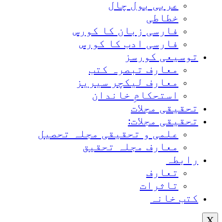
عربی بول چال
خطاطی
فارسی زبان کا کورس
فارسی ادب کا کورس
توسیعی کورسز
معارف تبصرہ کتب
معارف لیکچر سیریز
استحکامِ خاندان
تحقیقی مجلات
تحقیقی مجلات:
علمی و تحقیقی مجلہ تحصیل
معارف مجلہ تحقیق
رابطہ
تعارف
تاثرات
کتب خانہ
X