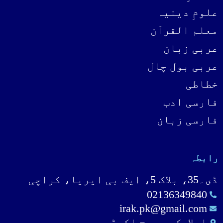
علومِ دینیہ
معلم القرآن
عربی زبان
عربی بول چال
خطاطی
فارسی ادب
فارسی زبان
رابطہ
ڈی۔35، بلاک 5، ایف بی ایریا، کراچی
02136349840
irak.pk@gmail.com
اسلامک ریسرچ اکیڈمی