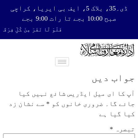
ڈی۔35، بلاک 5، ایف بی ایریا، کراچی
صبح 10:00 بجے تا رات 9:00 بجے
فَلَوْ لَا نَفَرَ مِنْ كُلِّ فِرْقَ
جواب دیں
آپ کا ای میل ایڈریس شائع نہیں کیا
جائے گا۔
ضروری خانوں کو
*
سے نشان زد
کیا گیا ہے
تبصرہ
*