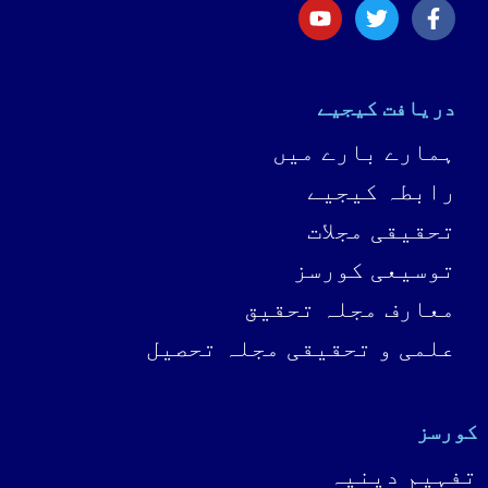
دریافت کیجیے
ہمارے بارے میں
رابطہ کیجیے
تحقیقی مجلات
توسیعی کورسز
معارف مجلہ تحقیق
علمی و تحقیقی مجلہ تحصیل
کورسز
تفہیمِ دینیہ