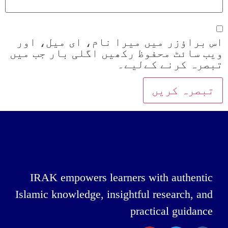
اس براؤزر میں میرا نام، ای میل، اور
ویب سائٹ محفوظ رکھیں اگلی بار جب میں
تبصرہ کرنے کےلیے۔
IRAK empowers learners with authentic
Islamic knowledge, insightful research, and
practical guidance