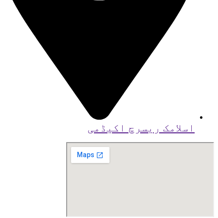
اسلامک ریسرچ اکیڈمی