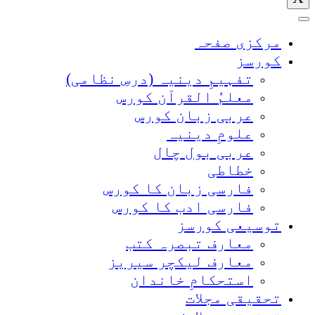
مرکزی صفحہ
کورسز
تفہیمِ دینیہ (درسِ نظامی)
معلمُ القرآن کورس
عربی زبان کورس
علومِ دینیہ
عربی بول چال
خطاطی
فارسی زبان کا کورس
فارسی ادب کا کورس
توسیعی کورسز
معارف تبصرہ کتب
معارف لیکچر سیریز
استحکامِ خاندان
تحقیقی مجلات