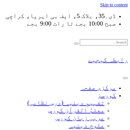
Skip to content
ڈی۔35، بلاک 5، ایف بی ایریا، کراچی
صبح 10:00 بجے تا رات 9:00 بجے
فَلَوْ لَا نَفَرَ مِنْ كُ
رابطہ کیجیے
مرکزی صفحہ
کورسز
تفہیمِ دینیہ (درسِ نظامی)
معلمُ القرآن کورس
عربی زبان کورس
علومِ دینیہ