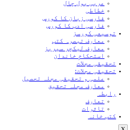
عربی بول چال
خطاطی
فارسی زبان کا کورس
فارسی ادب کا کورس
توسیعی کورسز
معارف تبصرہ کتب
معارف لیکچر سیریز
استحکامِ خاندان
تحقیقی مجلات
تحقیقی مجلات:
علمی و تحقیقی مجلہ تحصیل
معارف مجلہ تحقیق
رابطہ
تعارف
تاثرات
کتب خانہ
X