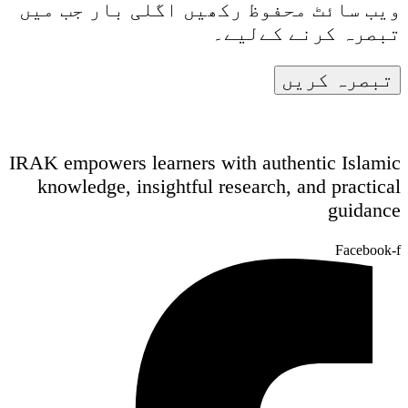
ویب سائٹ محفوظ رکھیں اگلی بار جب میں
تبصرہ کرنے کےلیے۔
IRAK empowers learners with authentic Islamic
knowledge, insightful research, and practical
guidance
Facebook-f