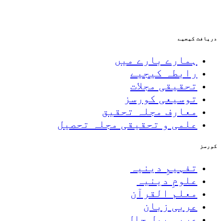
دریافت کیجیے
ہمارے بارے میں
رابطہ کیجیے
تحقیقی مجلات
توسیعی کورسز
معارف مجلہ تحقیق
علمی و تحقیقی مجلہ تحصیل
کورسز
تفہیمِ دینیہ
علومِ دینیہ
معلم القرآن
عربی زبان
عربی بول چال