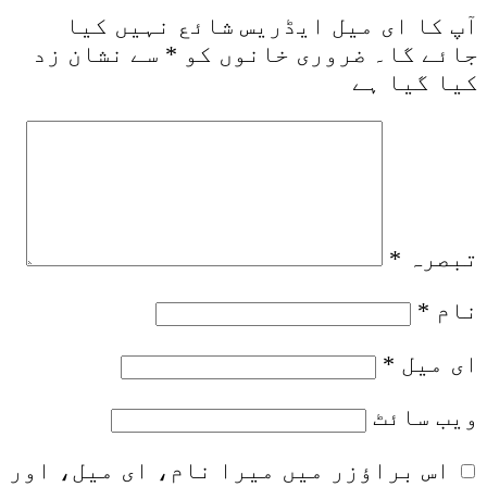
آپ کا ای میل ایڈریس شائع نہیں کیا
جائے گا۔
ضروری خانوں کو
*
سے نشان زد
کیا گیا ہے
تبصرہ
*
نام
*
ای میل
*
ویب‌ سائٹ
اس براؤزر میں میرا نام، ای میل، اور