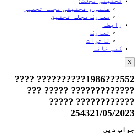
تحقیقی مجلات:
علمی و تحقیقی مجلہ تحصیل
معارف مجلہ تحقیق
رابطہ
تعارف
تاثرات
کتب خانہ
X
552???1986?????????? ????
????????????? ????? ???
???????????? ?????
254321/05/2023
جواب دیں