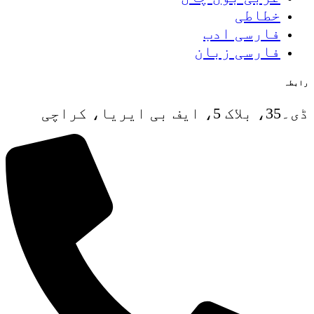
خطاطی
فارسی ادب
فارسی زبان
رابطہ
ڈی۔35، بلاک 5، ایف بی ایریا، کراچی