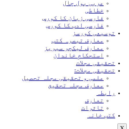
عربی بول چال
خطاطی
فارسی زبان کا کورس
فارسی ادب کا کورس
توسیعی کورسز
معارف تبصرہ کتب
معارف لیکچر سیریز
استحکامِ خاندان
تحقیقی مجلات
تحقیقی مجلات:
علمی و تحقیقی مجلہ تحصیل
معارف مجلہ تحقیق
رابطہ
تعارف
تاثرات
کتب خانہ
X