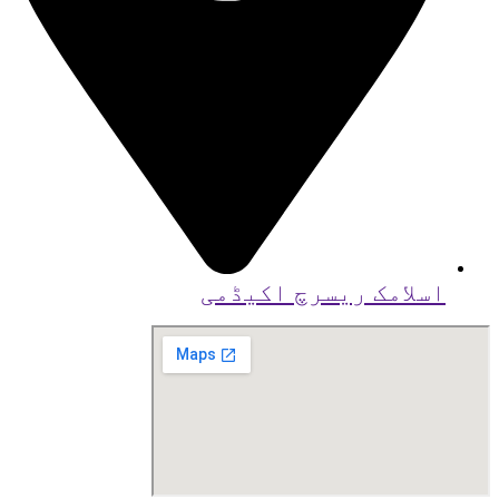
اسلامک ریسرچ اکیڈمی