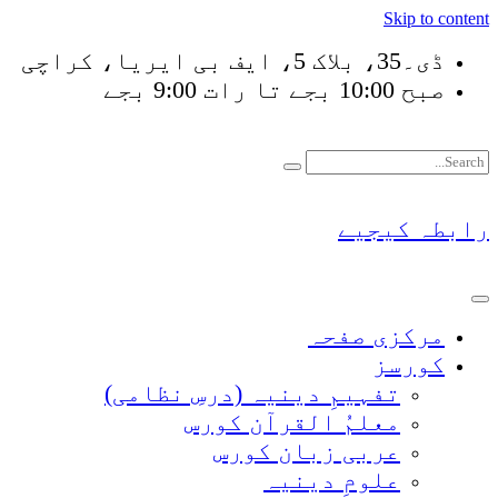
Skip to content
ڈی۔35، بلاک 5، ایف بی ایریا، کراچی
صبح 10:00 بجے تا رات 9:00 بجے
فَلَوْ لَا نَفَرَ مِنْ كُلِّ 
رابطہ کیجیے
مرکزی صفحہ
کورسز
تفہیمِ دینیہ (درسِ نظامی)
معلمُ القرآن کورس
عربی زبان کورس
علومِ دینیہ