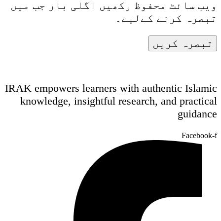
ویب سائٹ محفوظ رکھیں اگلی بار جب میں
تبصرہ کرنے کےلیے۔
IRAK empowers learners with authentic Islamic
knowledge, insightful research, and practical
guidance
Facebook-f