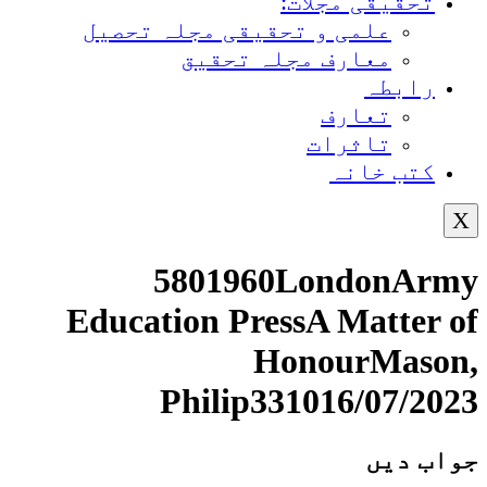
تحقیقی مجلات:
علمی و تحقیقی مجلہ تحصیل
معارف مجلہ تحقیق
رابطہ
تعارف
تاثرات
کتب خانہ
X
5801960LondonArmy
Education PressA Matter of
HonourMason,
Philip331016/07/2023
جواب دیں