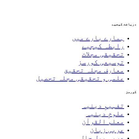
دریافت کیجیے
ہمارے بارے میں
رابطہ کیجیے
تحقیقی مجلات
توسیعی کورسز
معارف مجلہ تحقیق
علمی و تحقیقی مجلہ تحصیل
کورسز
تفہیمِ دینیہ
علومِ دینیہ
معلم القرآن
عربی زبان
عربی بول چال