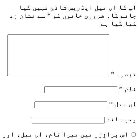
آپ کا ای میل ایڈریس شائع نہیں کیا
جائے گا۔
ضروری خانوں کو
*
سے نشان زد
کیا گیا ہے
تبصرہ
*
نام
*
ای میل
*
ویب‌ سائٹ
اس براؤزر میں میرا نام، ای میل، اور