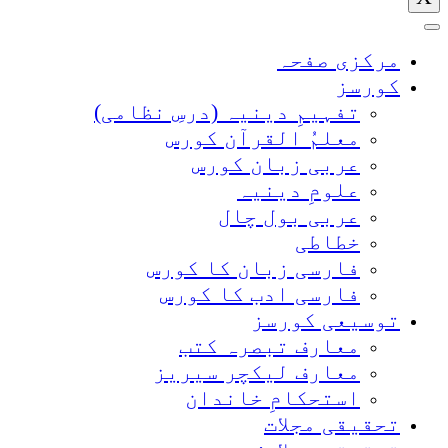
مرکزی صفحہ
کورسز
تفہیمِ دینیہ (درسِ نظامی)
معلمُ القرآن کورس
عربی زبان کورس
علومِ دینیہ
عربی بول چال
خطاطی
فارسی زبان کا کورس
فارسی ادب کا کورس
توسیعی کورسز
معارف تبصرہ کتب
معارف لیکچر سیریز
استحکامِ خاندان
تحقیقی مجلات