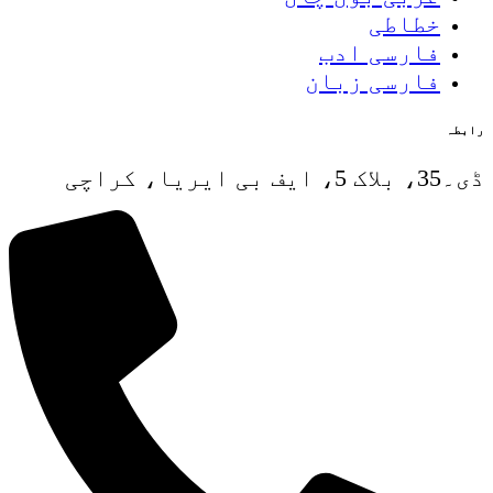
خطاطی
فارسی ادب
فارسی زبان
رابطہ
ڈی۔35، بلاک 5، ایف بی ایریا، کراچی