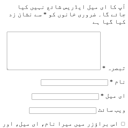
آپ کا ای میل ایڈریس شائع نہیں کیا
جائے گا۔
ضروری خانوں کو
*
سے نشان زد
کیا گیا ہے
تبصرہ
*
نام
*
ای میل
*
ویب‌ سائٹ
اس براؤزر میں میرا نام، ای میل، اور