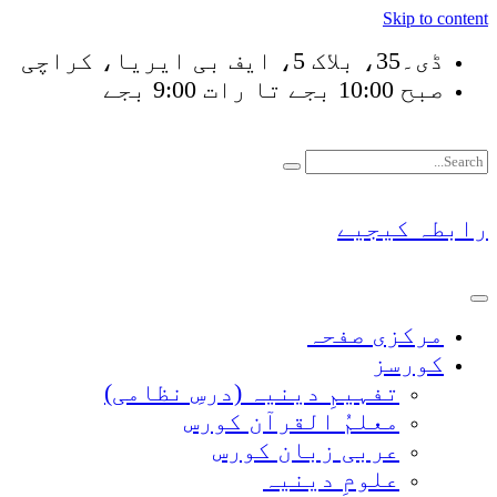
Skip to content
ڈی۔35، بلاک 5، ایف بی ایریا، کراچی
صبح 10:00 بجے تا رات 9:00 بجے
فَلَوْ لَا نَفَرَ مِنْ كُلِّ
رابطہ کیجیے
مرکزی صفحہ
کورسز
تفہیمِ دینیہ (درسِ نظامی)
معلمُ القرآن کورس
عربی زبان کورس
علومِ دینیہ