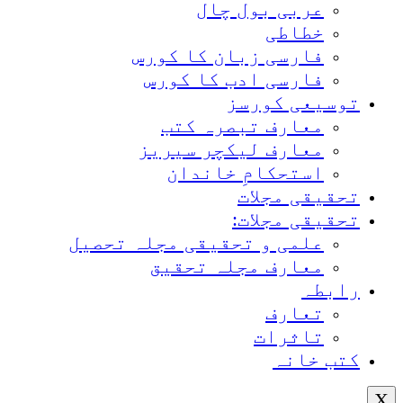
عربی بول چال
خطاطی
فارسی زبان کا کورس
فارسی ادب کا کورس
توسیعی کورسز
معارف تبصرہ کتب
معارف لیکچر سیریز
استحکامِ خاندان
تحقیقی مجلات
تحقیقی مجلات:
علمی و تحقیقی مجلہ تحصیل
معارف مجلہ تحقیق
رابطہ
تعارف
تاثرات
کتب خانہ
X