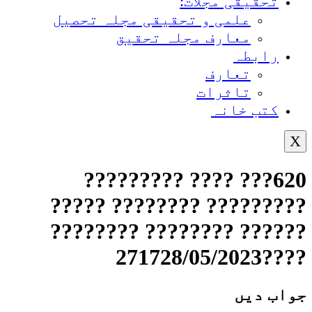
تحقیقی مجلات:
علمی و تحقیقی مجلہ تحصیل
معارف مجلہ تحقیق
رابطہ
تعارف
تاثرات
کتب خانہ
X
620??? ???? ?????????
????????? ???????? ?????
?????? ???????? ????????
????271728/05/2023
جواب دیں