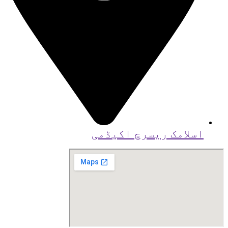
اسلامک ریسرچ اکیڈمی