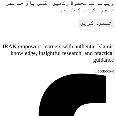
ویب سائٹ محفوظ رکھیں اگلی بار جب میں
تبصرہ کرنے کےلیے۔
IRAK empowers learners with authentic Islamic
knowledge, insightful research, and practical
guidance
Facebook-f