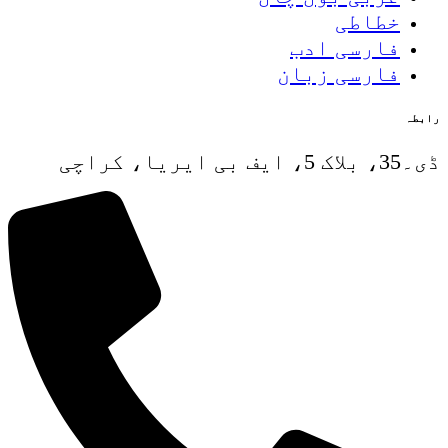
خطاطی
فارسی ادب
فارسی زبان
رابطہ
ڈی۔35، بلاک 5، ایف بی ایریا، کراچی