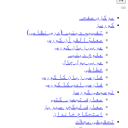
مرکزی صفحہ
کورسز
تفہیمِ دینیہ (درسِ نظامی)
معلمُ القرآن کورس
عربی زبان کورس
علومِ دینیہ
عربی بول چال
خطاطی
فارسی زبان کا کورس
فارسی ادب کا کورس
توسیعی کورسز
معارف تبصرہ کتب
معارف لیکچر سیریز
استحکامِ خاندان
تحقیقی مجلات