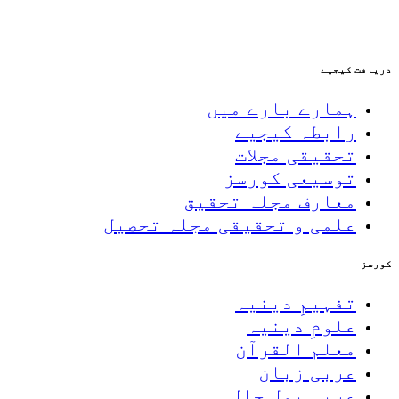
دریافت کیجیے
ہمارے بارے میں
رابطہ کیجیے
تحقیقی مجلات
توسیعی کورسز
معارف مجلہ تحقیق
علمی و تحقیقی مجلہ تحصیل
کورسز
تفہیمِ دینیہ
علومِ دینیہ
معلم القرآن
عربی زبان
عربی بول چال