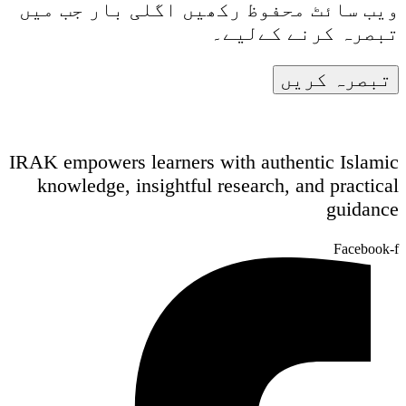
ویب سائٹ محفوظ رکھیں اگلی بار جب میں
تبصرہ کرنے کےلیے۔
IRAK empowers learners with authentic Islamic
knowledge, insightful research, and practical
guidance
Facebook-f