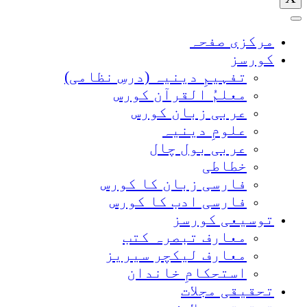
مرکزی صفحہ
کورسز
تفہیمِ دینیہ (درسِ نظامی)
معلمُ القرآن کورس
عربی زبان کورس
علومِ دینیہ
عربی بول چال
خطاطی
فارسی زبان کا کورس
فارسی ادب کا کورس
توسیعی کورسز
معارف تبصرہ کتب
معارف لیکچر سیریز
استحکامِ خاندان
تحقیقی مجلات