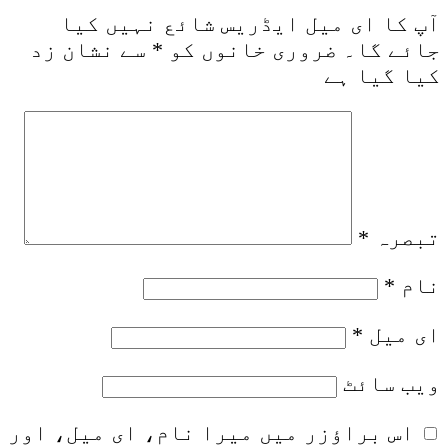
آپ کا ای میل ایڈریس شائع نہیں کیا
جائے گا۔
ضروری خانوں کو
*
سے نشان زد
کیا گیا ہے
تبصرہ
*
نام
*
ای میل
*
ویب‌ سائٹ
اس براؤزر میں میرا نام، ای میل، اور