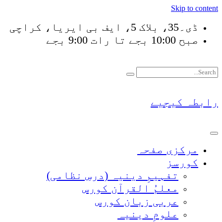
Skip to content
ڈی۔35، بلاک 5، ایف بی ایریا، کراچی
صبح 10:00 بجے تا رات 9:00 بجے
فَلَوْ لَا نَفَرَ مِنْ كُلّ
رابطہ کیجیے
مرکزی صفحہ
کورسز
تفہیمِ دینیہ (درسِ نظامی)
معلمُ القرآن کورس
عربی زبان کورس
علومِ دینیہ