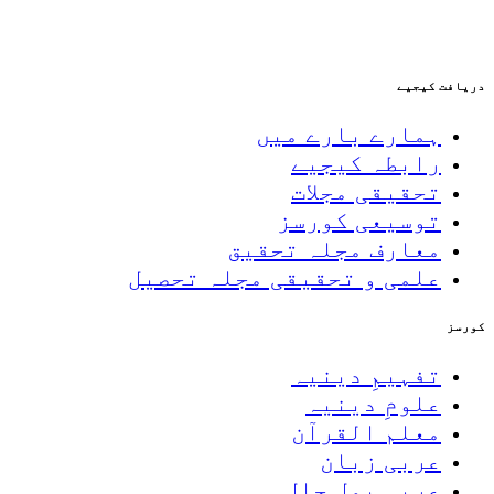
دریافت کیجیے
ہمارے بارے میں
رابطہ کیجیے
تحقیقی مجلات
توسیعی کورسز
معارف مجلہ تحقیق
علمی و تحقیقی مجلہ تحصیل
کورسز
تفہیمِ دینیہ
علومِ دینیہ
معلم القرآن
عربی زبان
عربی بول چال