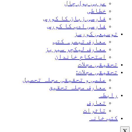
عربی بول چال
خطاطی
فارسی زبان کا کورس
فارسی ادب کا کورس
توسیعی کورسز
معارف تبصرہ کتب
معارف لیکچر سیریز
استحکامِ خاندان
تحقیقی مجلات
تحقیقی مجلات:
علمی و تحقیقی مجلہ تحصیل
معارف مجلہ تحقیق
رابطہ
تعارف
تاثرات
کتب خانہ
X