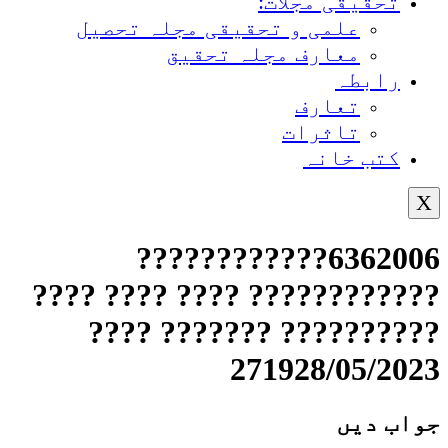
تحقیقی مجلات:
علمی و تحقیقی مجلہ تحصیل
معارف مجلہ تحقیق
رابطہ
تعارف
تاثرات
کتب خانہ
X
6362006????????????
???????????? ???? ???? ????
?????????? ??????? ????
271928/05/2023
جواب دیں