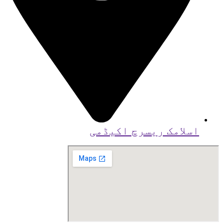
اسلامک ریسرچ اکیڈمی