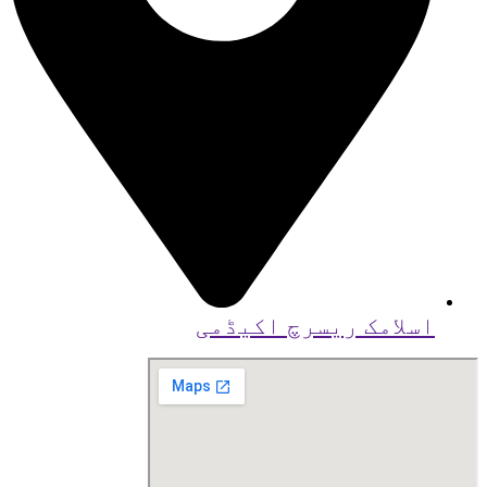
اسلامک ریسرچ اکیڈمی