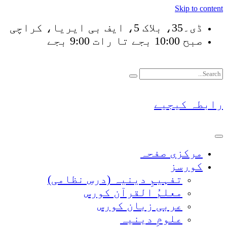
Skip to content
ڈی۔35، بلاک 5، ایف بی ایریا، کراچی
صبح 10:00 بجے تا رات 9:00 بجے
فَلَوْ لَا نَفَرَ مِنْ كُلّ
رابطہ کیجیے
مرکزی صفحہ
کورسز
تفہیمِ دینیہ (درسِ نظامی)
معلمُ القرآن کورس
عربی زبان کورس
علومِ دینیہ