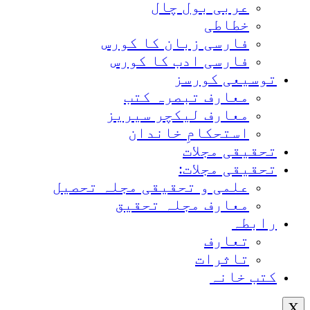
عربی بول چال
خطاطی
فارسی زبان کا کورس
فارسی ادب کا کورس
توسیعی کورسز
معارف تبصرہ کتب
معارف لیکچر سیریز
استحکامِ خاندان
تحقیقی مجلات
تحقیقی مجلات:
علمی و تحقیقی مجلہ تحصیل
معارف مجلہ تحقیق
رابطہ
تعارف
تاثرات
کتب خانہ
X