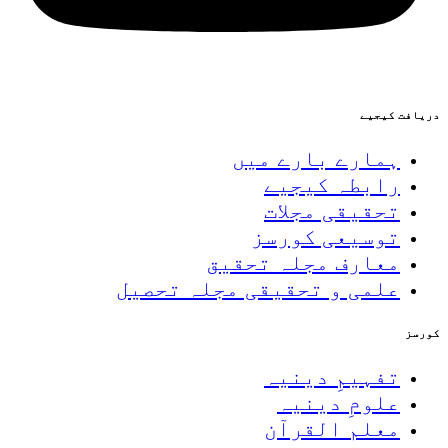
دریافت کیجیے
ہمارے بارے میں
رابطہ کیجیے
تحقیقی مجلات
توسیعی کورسز
معارف مجلہ تحقیق
علمی و تحقیقی مجلہ تحصیل
کورسز
تفہیمِ دینیہ
علومِ دینیہ
معلم القرآن