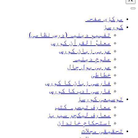
مرکزی صفحہ
کورسز
تفہیمِ دینیہ (درسِ نظامی)
معلمُ القرآن کورس
عربی زبان کورس
علومِ دینیہ
عربی بول چال
خطاطی
فارسی زبان کا کورس
فارسی ادب کا کورس
توسیعی کورسز
معارف تبصرہ کتب
معارف لیکچر سیریز
استحکامِ خاندان
تحقیقی مجلات