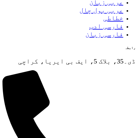
عربی زبان
عربی بول چال
خطاطی
فارسی ادب
فارسی زبان
رابطہ
ڈی۔35، بلاک 5، ایف بی ایریا، کراچی