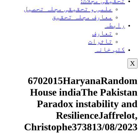
تحقیقی مجلات:
علمی و تحقیقی مجلہ تحصیل
معارف مجلہ تحقیق
رابطہ
تعارف
تاثرات
کتب خانہ
X
6702015HaryanaRandom
House indiaThe Pakistan
Paradox instability and
ResilienceJaffrelot,
Christophe373813/08/2023