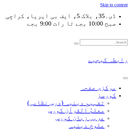
Skip to content
ڈی۔35، بلاک 5، ایف بی ایریا، کراچی
صبح 10:00 بجے تا رات 9:00 بجے
فَلَوْ لَا نَفَرَ مِنْ كُلّ
رابطہ کیجیے
مرکزی صفحہ
کورسز
تفہیمِ دینیہ (درسِ نظامی)
معلمُ القرآن کورس
عربی زبان کورس
علومِ دینیہ