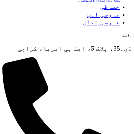
خطاطی
فارسی ادب
فارسی زبان
رابطہ
ڈی۔35، بلاک 5، ایف بی ایریا، کراچی