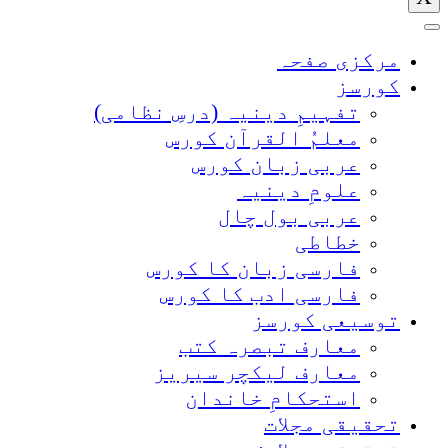
مرکزی صفحہ
کورسز
تفہیمِ دینیہ (درسِ نظامی)
معلمُ القرآن کورس
عربی زبان کورس
علومِ دینیہ
عربی بول چال
خطاطی
فارسی زبان کا کورس
فارسی ادب کا کورس
توسیعی کورسز
معارف تبصرہ کتب
معارف لیکچر سیریز
استحکامِ خاندان
تحقیقی مجلات