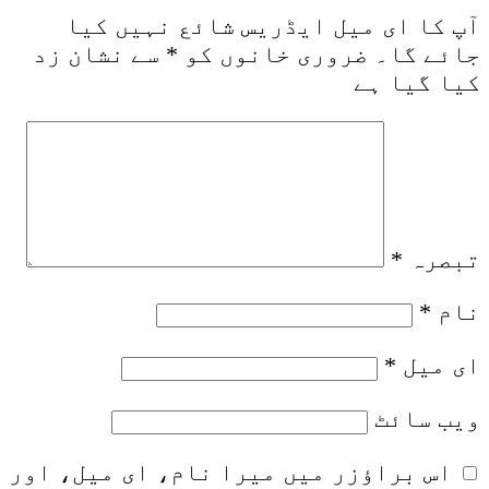
آپ کا ای میل ایڈریس شائع نہیں کیا
جائے گا۔
ضروری خانوں کو
*
سے نشان زد
کیا گیا ہے
تبصرہ
*
نام
*
ای میل
*
ویب‌ سائٹ
اس براؤزر میں میرا نام، ای میل، اور