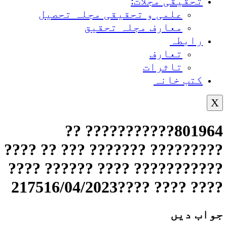
تحقیقی مجلات:
علمی و تحقیقی مجلہ تحصیل
معارف مجلہ تحقیق
رابطہ
تعارف
تاثرات
کتب خانہ
X
801964??????????? ??
????????? ??????? ??? ?? ????
??????????? ???? ?????? ????
???? ???? ????217516/04/2023
جواب دیں