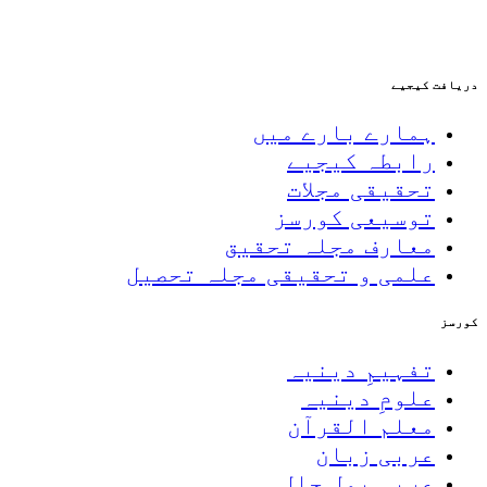
دریافت کیجیے
ہمارے بارے میں
رابطہ کیجیے
تحقیقی مجلات
توسیعی کورسز
معارف مجلہ تحقیق
علمی و تحقیقی مجلہ تحصیل
کورسز
تفہیمِ دینیہ
علومِ دینیہ
معلم القرآن
عربی زبان
عربی بول چال