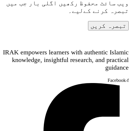
ویب سائٹ محفوظ رکھیں اگلی بار جب میں
تبصرہ کرنے کےلیے۔
IRAK empowers learners with authentic Islamic
knowledge, insightful research, and practical
guidance
Facebook-f