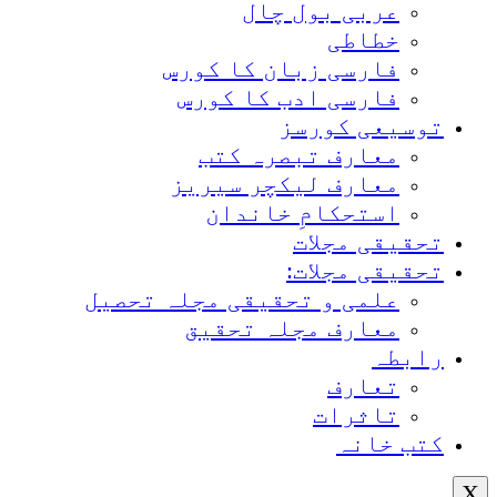
عربی بول چال
خطاطی
فارسی زبان کا کورس
فارسی ادب کا کورس
توسیعی کورسز
معارف تبصرہ کتب
معارف لیکچر سیریز
استحکامِ خاندان
تحقیقی مجلات
تحقیقی مجلات:
علمی و تحقیقی مجلہ تحصیل
معارف مجلہ تحقیق
رابطہ
تعارف
تاثرات
کتب خانہ
X