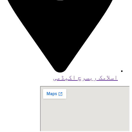
اسلامک ریسرچ اکیڈمی