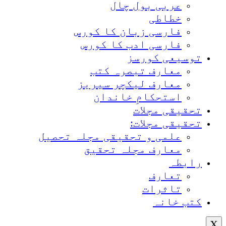
عربی بول چال
خطاطی
فارسی زبان کا کورس
فارسی ادب کا کورس
توسیعی کورسز
معارف تبصرہ کتب
معارف لیکچر سیریز
استحکامِ خاندان
تحقیقی مجلات
تحقیقی مجلات:
علمی و تحقیقی مجلہ تحصیل
معارف مجلہ تحقیق
رابطہ
تعارف
تاثرات
کتب خانہ
X