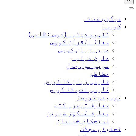
مرکزی صفحہ
کورسز
تفہیمِ دینیہ (درسِ نظامی)
معلمُ القرآن کورس
عربی زبان کورس
علومِ دینیہ
عربی بول چال
خطاطی
فارسی زبان کا کورس
فارسی ادب کا کورس
توسیعی کورسز
معارف تبصرہ کتب
معارف لیکچر سیریز
استحکامِ خاندان
تحقیقی مجلات