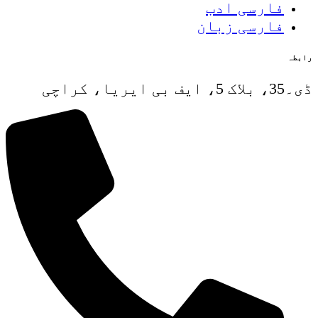
فارسی ادب
فارسی زبان
رابطہ
ڈی۔35، بلاک 5، ایف بی ایریا، کراچی