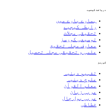
دریافت کیجیے
ہمارے بارے میں
رابطہ کیجیے
تحقیقی مجلات
توسیعی کورسز
معارف مجلہ تحقیق
علمی و تحقیقی مجلہ تحصیل
کورسز
تفہیمِ دینیہ
علومِ دینیہ
معلم القرآن
عربی زبان
عربی بول چال
خطاطی