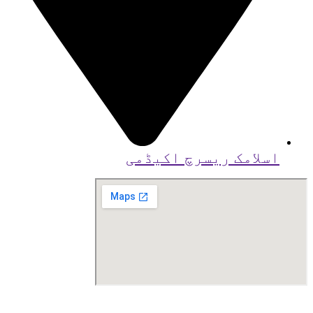
اسلامک ریسرچ اکیڈمی