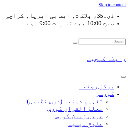
Skip to content
ڈی۔35، بلاک 5، ایف بی ایریا، کراچی
صبح 10:00 بجے تا رات 9:00 بجے
فَلَوْ لَا نَفَرَ مِنْ كُلّ
رابطہ کیجیے
مرکزی صفحہ
کورسز
تفہیمِ دینیہ (درسِ نظامی)
معلمُ القرآن کورس
عربی زبان کورس
علومِ دینیہ