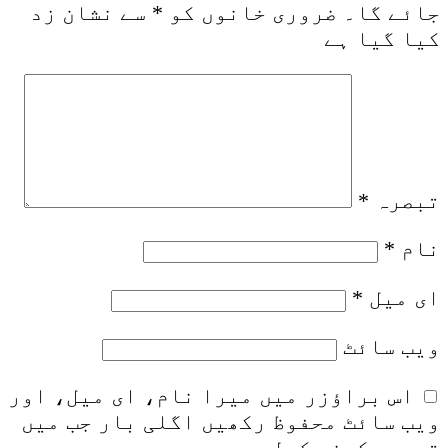
جائے گا۔
ضروری خانوں کو
*
سے نشان زد
کیا گیا ہے
تبصرہ
*
نام
*
ای میل
*
ویب‌ سائٹ
اس براؤزر میں میرا نام، ای میل، اور
ویب سائٹ محفوظ رکھیں اگلی بار جب میں
تبصرہ کرنے کےلیے۔