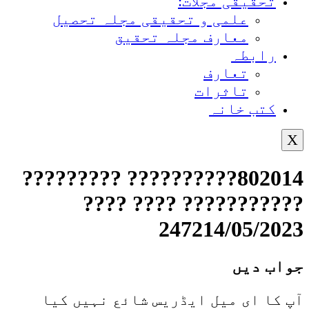
تحقیقی مجلات:
علمی و تحقیقی مجلہ تحصیل
معارف مجلہ تحقیق
رابطہ
تعارف
تاثرات
کتب خانہ
X
802014?????????? ?????????
??????????? ???? ????
247214/05/2023
جواب دیں
آپ کا ای میل ایڈریس شائع نہیں کیا