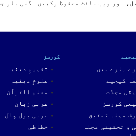
ل، اور ویب سائٹ محفوظ رکھیں اگلی بار ج
یجیے
کورسز
ے بارے میں
تفہیمِ دینیہ
ہ کیجیے
علومِ دینیہ
قی مجلات
معلم القرآن
عی کورسز
عربی زبان
ف مجلہ تحقیق
عربی بول چال
 و تحقیقی مجلہ
خطاطی
یل