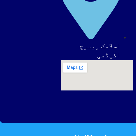
اسلامک ریسرچ
اکیڈمی