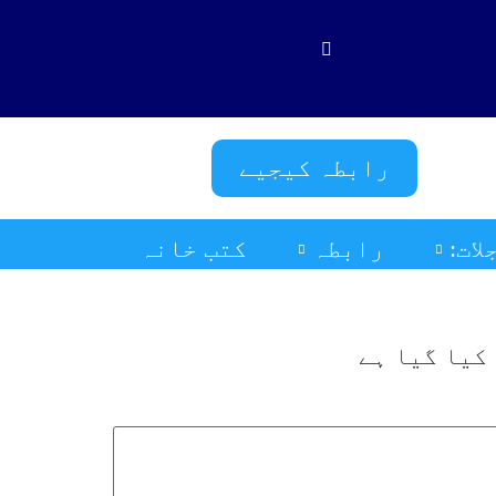
فَلَوْ لَا نَفَرَ مِنْ كُلِّ فِرْقَةٍ مّ
رابطہ کیجیے
ات:
رابطہ
کتب خانہ
کیا گیا ہے