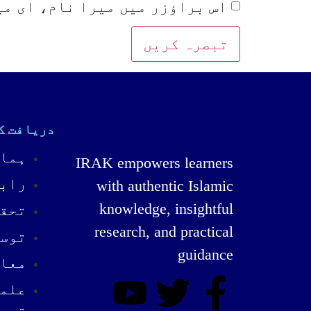
اس براؤزر میں میرا نام، ای می
دریافت ک
ہمار
IRAK empowers learners
رابط
with authentic Islamic
knowledge, insightful
تحقی
research, and practical
توسی
guidance
معار
علمی
تحص