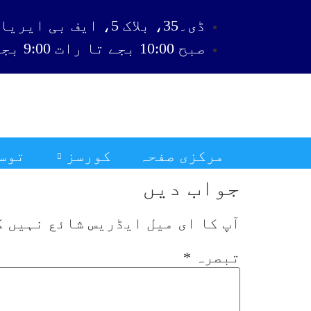
ڈی۔35، بلاک 5، ایف بی ایریا، کراچی
صبح 10:00 بجے تا رات 9:00 بجے
مرکزی صفحہ
کورسز
توس
جواب دیں
آپ کا ای میل ایڈریس شائع نہیں ک
تبصرہ
*