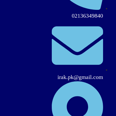
02136349840
irak.pk@gmail.com