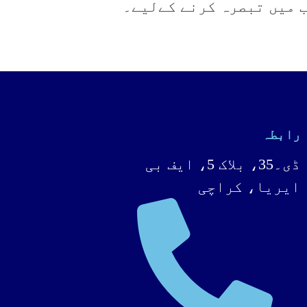
ب میں تبصرہ کرنے کےلیے۔
رابطہ
ڈی۔35، بلاک 5، ایف بی
ایریا، کراچی