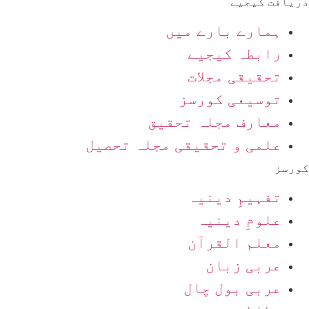
دریافت کیجیے
ہمارے بارے میں
رابطہ کیجیے
تحقیقی مجلات
توسیعی کورسز
معارف مجلہ تحقیق
علمی و تحقیقی مجلہ تحصیل
کورسز
تفہیمِ دینیہ
علومِ دینیہ
معلم القرآن
عربی زبان
عربی بول چال