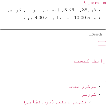
Skip to content
ڈی۔35، بلاک 5، ایف بی ایریا، کراچی
صبح 10:00 بجے تا رات 9:00 بجے
فَلَوْ لَا نَفَرَ مِنْ
رابطہ کیجیے
مرکزی صفحہ
کورسز
تفہیمِ دینیہ (درسِ نظامی)