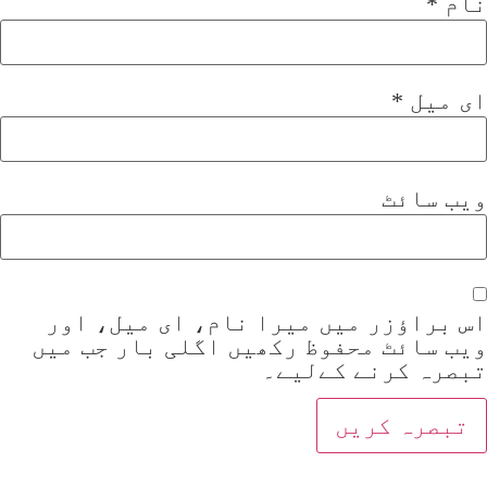
نام
*
ای میل
*
ویب‌ سائٹ
اس براؤزر میں میرا نام، ای میل، اور
ویب سائٹ محفوظ رکھیں اگلی بار جب میں
تبصرہ کرنے کےلیے۔