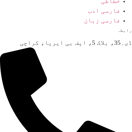
خطاطی
فارسی ادب
فارسی زبان
رابطہ
ڈی۔35، بلاک 5، ایف بی ایریا، کراچی