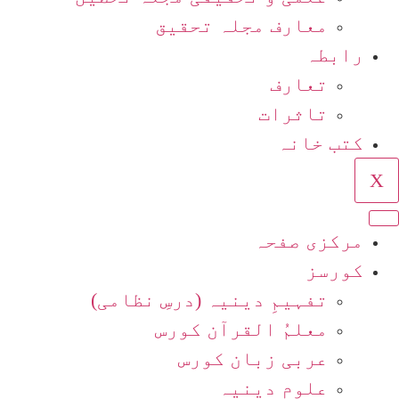
معارف مجلہ تحقیق
رابطہ
تعارف
تاثرات
کتب خانہ
X
مرکزی صفحہ
کورسز
تفہیمِ دینیہ (درسِ نظامی)
معلمُ القرآن کورس
عربی زبان کورس
علومِ دینیہ