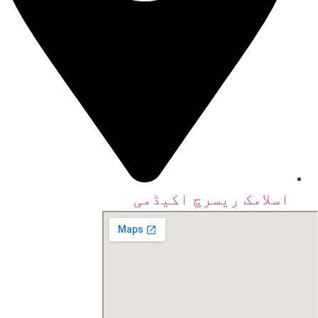
اسلامک ریسرچ اکیڈمی