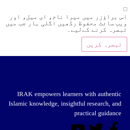
اس براؤزر میں میرا نام، ای میل، اور
ویب سائٹ محفوظ رکھیں اگلی بار جب میں
تبصرہ کرنے کےلیے۔
IRAK empowers learners with authentic
Islamic knowledge, insightful research, and
practical guidance