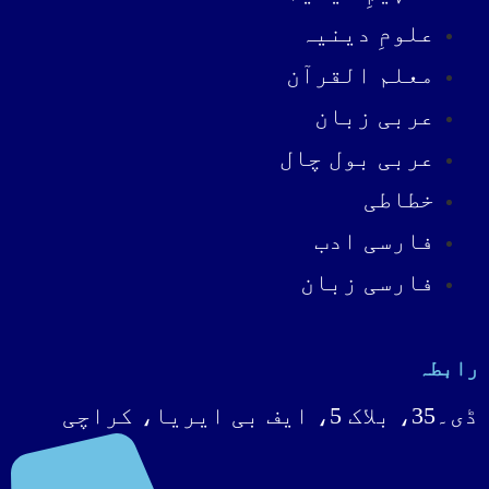
علومِ دینیہ
معلم القرآن
عربی زبان
عربی بول چال
خطاطی
فارسی ادب
فارسی زبان
رابطہ
ڈی۔35، بلاک 5، ایف بی ایریا، کراچی