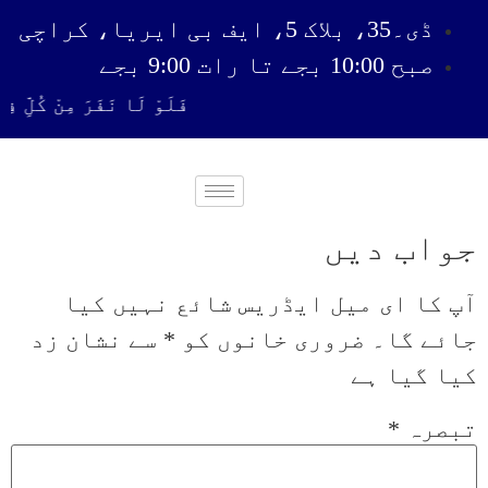
ڈی۔35، بلاک 5، ایف بی ایریا، کراچی
صبح 10:00 بجے تا رات 9:00 بجے
فَلَوْ لَا نَفَرَ مِنْ كُلِّ فِ
جواب دیں
آپ کا ای میل ایڈریس شائع نہیں کیا
جائے گا۔
ضروری خانوں کو
*
سے نشان زد
کیا گیا ہے
تبصرہ
*