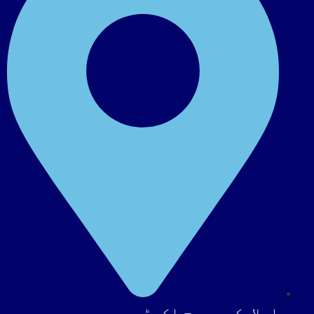
اسلامک ریسرچ اکیڈمی