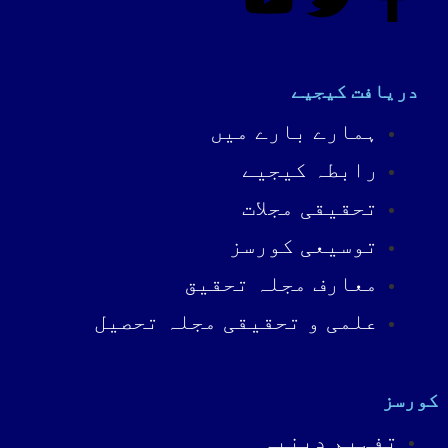
دریافت کیجیے
ہمارے بارے میں
رابطہ کیجیے
تحقیقی مجلات
توسیعی کورسز
معارف مجلہ تحقیق
علمی و تحقیقی مجلہ تحصیل
کورسز
تفہیمِ دینیہ